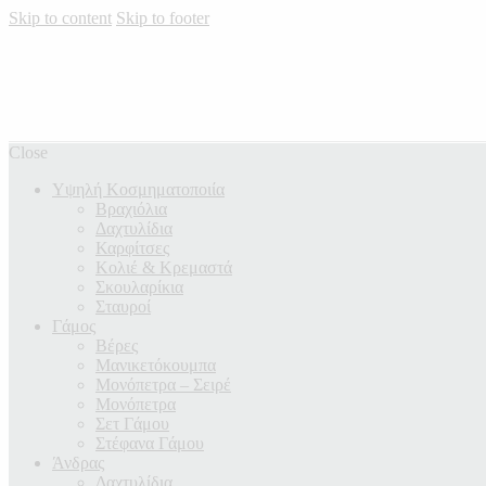
Skip to content
Skip to footer
Close
Υψηλή Κοσμηματοποιία
Βραχιόλια
Δαχτυλίδια
Καρφίτσες
Κολιέ & Κρεμαστά
Σκουλαρίκια
Σταυροί
Γάμος
Βέρες
Μανικετόκουμπα
Μονόπετρα – Σειρέ
Μονόπετρα
Σετ Γάμου
Στέφανα Γάμου
Άνδρας
Δαχτυλίδια