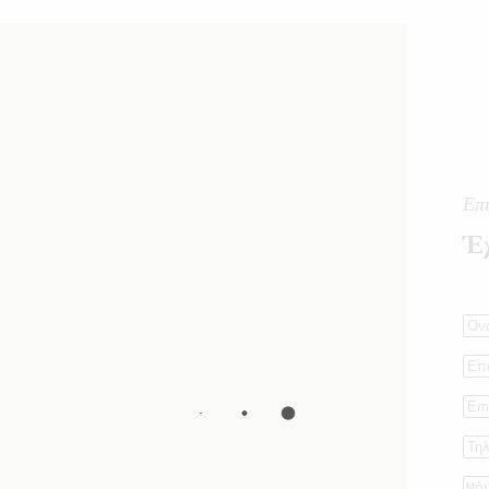
Επ
Έχ