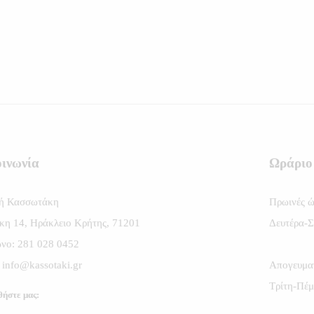
οινωνία
Ωράριο
νή Κασσωτάκη
Πρωινές ώ
κη 14, Ηράκλειο Κρήτης, 71201
Δευτέρα-Σ
νο: 281 028 0452
: info@kassotaki.gr
Απογευματ
Τρίτη-Πέμ
ήστε μας: