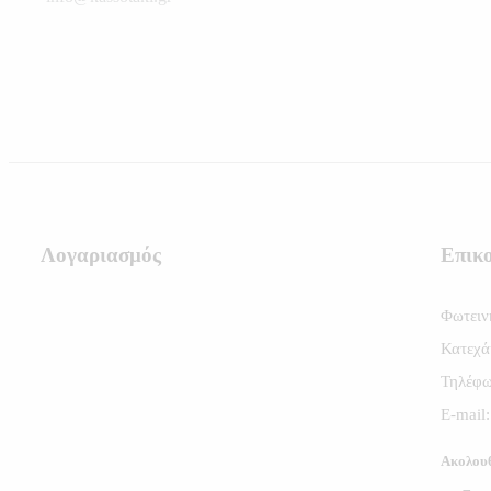
Λογαριασμός
Επικ
Φωτει
Κατεχά
Τηλέφω
E-mail
Ακολουθ