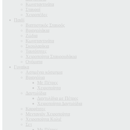
Κωνσταντινάτα
Σταυροί
Χειροπέδες
Παιδί
Βαπτιστικός Σταυρός
Βραχιολάκια
Ζώδια
Κωνσταντινάτα
Σκουλαρίκια
Ταυτότητες
Χειροποίητα Σταυρουδάκια
Ονόματα
Γυναίκα
Ασημένιο κόσμημα
Βραχιόλια
Με Πέτρες
Χειροποίητα
Δαχτυλίδια
Δαχτυλίδια με Πέτρες
Χειροποίητα Δαχτυλίδια
Καρφίτσες
Μενταγιόν Χειροποίητα
Χειροποίητα Κολιέ
Σετ
Με Πέτρες