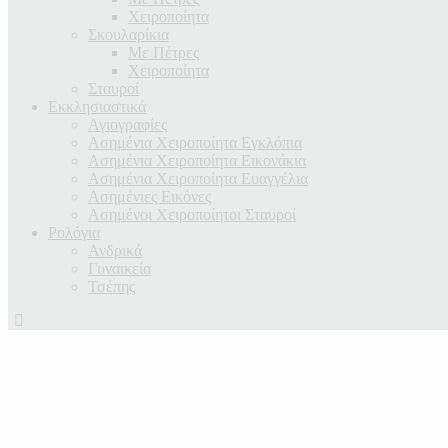
Χειροποίητα
Σκουλαρίκια
Με Πέτρες
Χειροποίητα
Σταυροί
Εκκλησιαστικά
Αγιογραφίες
Ασημένια Χειροποίητα Εγκλόπια
Ασημένια Χειροποίητα Εικονάκια
Ασημένια Χειροποίητα Ευαγγέλια
Ασημένιες Εικόνες
Ασημένοι Χειροποίητοι Σταυροί
Ρολόγια
Ανδρικά
Γυναικεία
Τσέπης