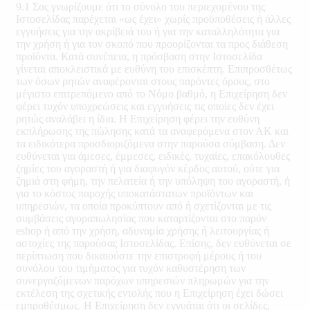
9.1 Σας γνωρίζουμε ότι το σύνολο του περιεχομένου της
Ιστοσελίδας παρέχεται «ως έχει» χωρίς προϋποθέσεις ή άλλες
εγγυήσεις για την ακρίβειά του ή για την καταλληλότητα για
την χρήση ή για τον σκοπό που προορίζονται τα προς διάθεση
προϊόντα. Κατά συνέπεια, η πρόσβαση στην Ιστοσελίδα
γίνεται αποκλειστικά με ευθύνη του επισκέπτη. Επιπροσθέτως
των όσων ρητών αναφέρονται στους παρόντες όρους, στο
μέγιστο επιτρεπόμενο από το Νόμο βαθμό, η Επιχείρηση δεν
φέρει τυχόν υποχρεώσεις και εγγυήσεις τις οποίες δεν έχει
ρητώς αναλάβει η ίδια. Η Επιχείρηση φέρει την ευθύνη
εκπλήρωσης της πώλησης κατά τα αναφερόμενα στον ΑΚ και
τα ειδικότερα προσδιοριζόμενα στην παρούσα σύμβαση. Δεν
ευθύνεται για άμεσες, έμμεσες, ειδικές, τυχαίες, επακόλουθες
ζημίες του αγοραστή ή για διαφυγόν κέρδος αυτού, ούτε για
ζημιά στη φήμη, την πελατεία ή την υπόληψη του αγοραστή, ή
για το κόστος παροχής υποκατάστατων προϊόντων και
υπηρεσιών, τα οποία προκύπτουν από ή σχετίζονται με τις
συμβάσεις αγοραπωλησίας που καταρτίζονται στο παρόν
eshop ή από την χρήση, αδυναμία χρήσης ή λειτουργίας ή
αστοχίες της παρούσας Ιστοσελίδας. Επίσης, δεν ευθύνεται σε
περίπτωση που δικαιούστε την επιστροφή μέρους ή του
συνόλου του τιμήματος για τυχόν καθυστέρηση των
συνεργαζόμενων παρόχων υπηρεσιών πληρωμών για την
εκτέλεση της σχετικής εντολής που η Επιχείρηση έχει δώσει
εμπροθέσμως. Η Επιχείρηση δεν εγγυάται ότι οι σελίδες,