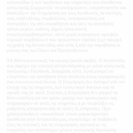
ιστοσελίδας ή των προϊόντων και υπηρεσιών που διατίθενται
μέσω αυτής Συμφωνείτε να αποζημιώσετε, υπερασπιστείτε και
απαλλάξετε την Επιχείρηση και τους διευθυντές, τα στελέχη,
τους υπαλλήλους, συμβούλους, αντιπροσώπους και
συνεργάτες της από οποιαδήποτε και όλες τις απαιτήσεις
τρίτων μερών, ευθύνη, ζημιές ή/και κόστη
(συμπεριλαμβανομένων, αλλά χωρίς περιορισμό, αμοιβών
νομικών συμβούλων) που προκύπτουν εξαιτίας ή με αφορμή
τη χρήση της Ιστοσελίδας από εσάς ή από την παραβίαση εκ
μέρους σας των Όρων και Προϋποθέσεων.
9.6 Μέσα κοινωνικής δικτύωσης (social media). Η Ιστοσελίδα
σας παρέχει την επιλογή αλληλεπίδρασης με μέσα κοινωνικής
δικτύωσης ( Facebook, Instagram, κλπ). Αυτά μπορεί να
επιτρέπουν την πρόσβαση ή/και σύνδεση στους λογαριασμούς
σας στα κοινωνικά δίκτυα. Η Επιχείρηση δεν διατηρεί υπό τον
έλεγχο της τις υπηρεσίες των κοινωνικών δικτύων και τα
προφίλ σας σε αυτά. Συνεπώς η Επιχείρηση δεν μπορεί να
θέσει κανόνες για τον τρόπο χρήσης των προσωπικών σας
πληροφοριών σε αυτές τις υπηρεσίες ή με να αλλάξει τις
ρυθμίσεις απορρήτου σας σε αυτές τις υπηρεσίες. Πριν
χρησιμοποιήσετε οποιοδήποτε τέτοιο χαρακτηριστικό
διατίθεται στην Ιστοσελίδα μας, συνιστούμε να διαβάσετε
όλες τις πολιτικές και τις πληροφορίες σχετικά με τις
υπηρεσίες των αντίστοιχων μέσων κοινωνικής δικτύωσης