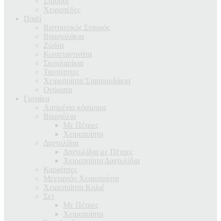
Σταυροί
Χειροπέδες
Παιδί
Βαπτιστικός Σταυρός
Βραχιολάκια
Ζώδια
Κωνσταντινάτα
Σκουλαρίκια
Ταυτότητες
Χειροποίητα Σταυρουδάκια
Ονόματα
Γυναίκα
Ασημένιο κόσμημα
Βραχιόλια
Με Πέτρες
Χειροποίητα
Δαχτυλίδια
Δαχτυλίδια με Πέτρες
Χειροποίητα Δαχτυλίδια
Καρφίτσες
Μενταγιόν Χειροποίητα
Χειροποίητα Κολιέ
Σετ
Με Πέτρες
Χειροποίητα