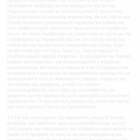
οποιοδήποτε πρόβλημα με την παραγγελία σας θα σας
ενημερώσουμε σχετικά με αποστολή email ή τηλεφωνικά.
Στην περίπτωση τηλεφωνικής παραγγελίας, θα μας δίδετε μια
έγκυρη διεύθυνση ηλεκτρονικού ταχυδρομείου (email) και
έναν αριθμό κινητού τηλεφώνου προκειμένου να λαμβάνετε
την εκ του νόμου προβλεπόμενη επικοινωνία σε σχέση με την
επιβεβαίωση της παραγγελία σας και την εξέλιξη αυτής (ως
αναλύεται στις προηγούμενες παραγράφους).Επίσης, όπου
προβλέπεται από τον νόμο, όπως π.χ. όταν η επικείμενη
σύμβαση αφορά παροχή υπηρεσιών ή ταυτόχρονα την παροχή
αγαθών και υπηρεσιών, για να ολοκληρωθεί η σύμβαση
αγοραπωλησίας θα πρέπει να παρέχετε στην Επιχείρηση όλα
τα απαραίτητα στοιχεία και τις συγκαταθέσεις προκειμένου να
ολοκληρωθούν όλες οι απαιτούμενες νόμιμες ενέργειες για
την σύναψη της σύμβασης, μεταξύ των οποίων
συμπεριλαμβάνεται και η λήψη της συγκατάθεσης του
αγοραστή για την παραγγελία μέσω μηνύματος ηλεκτρονικού
ταχυδρομείου. Οι τηλεφωνικές παραγγελίες διέπονται επίσης
από τους παρόντες Όρους και Προϋποθέσεις.
3.2 Για την ολοκλήρωση της παραγγελίας παρέχετε δια της
αποδοχής των παρόντων όρων τη συγκατάθεσή σας για την
επεξεργασία των προσωπικών σας δεδομένων προκειμένου να
προβεί η Επιχείρηση σε όλες τις ως άνω ενημερώσεις και
επικοινωνίες μαζί σας σε σχέση την εξέλιξη της παραγγελίας