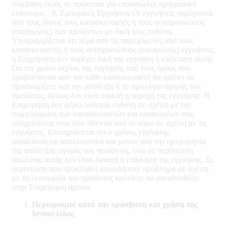
σύμβαση εκτός αν πρόκειται για επουσιώδες πραγματικό
ελάττωμα. . 9. Εμπορικές Εγγυήσεις Οι εγγυήσεις παρέχονται
από τους ίδιους τους κατασκευαστές ή τους αντιπροσώπους
(εισαγωγείς) των προϊόντων με δική τους ευθύνη.
Υπογραμμίζεται ότι πέρα από τις παρεχόμενες από τους
κατασκευαστές ή τους αντιπροσώπους (εισαγωγείς) εγγυήσεις,
η Επιχείρηση δεν παρέχει δική της εγγύηση ή επέκταση αυτής.
Για τον χρόνο ισχύος της εγγύησης υπό τους όρους που
προβλέπονται από τον κάθε κατασκευαστή θα πρέπει να
προσκομίζετε και την απόδειξη ή το τιμολόγιο αγοράς του
προϊόντος, άλλως δεν είναι εφικτή η παροχή της εγγύησης. Η
Επιχειρηση δεν φέρει ουδεμία ευθύνη σε σχέση με την
συμμόρφωση των κατασκευαστών και εισαγωγέων στις
υποχρεώσεις τους που τίθενται από το νόμο σε σχέση με τις
εγγυήσεις. Επισημαίνεται ότι ο χρόνος εγγύησης
αποδεικνύεται αποκλειστικά και μόνον από την ημερομηνία
της απόδειξης αγοράς του προϊόντος, ενώ σε περίπτωση
απώλειας αυτής δεν είναι δυνατή η επίκληση της εγγύησης. Σε
περίπτωση που προκληθεί οποιοδήποτε πρόβλημα σε σχέση
με τη λειτουργία του προϊόντος καλείστε να απευθυνθείτε
στην Επιχείρηση άμεσα.
Περιορισμοί κατά την πρόσβαση και χρήση της
Ιστοσελίδας