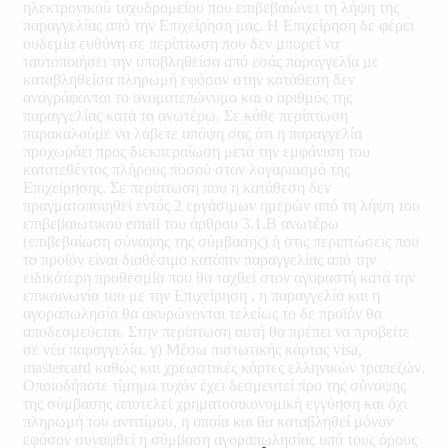
ηλεκτρονικού ταχυδρομείου που επιβεβαιώνει τη λήψη της
παραγγελίας από την Επιχείρηση μας. Η Επιχείρηση δε φέρει
ουδεμία ευθύνη σε περίπτωση που δεν μπορεί να
ταυτοποιήσει την υποβληθείσα από εσάς παραγγελία με
καταβληθείσα πληρωμή εφόσον στην κατάθεση δεν
αναγράφονται το ονοματεπώνυμο και ο αριθμός της
παραγγελίας κατά τα ανωτέρω. Σε κάθε περίπτωση
παρακαλούμε να λάβετε υπόψη σας ότι η παραγγελία
προχωράει προς διεκπεραίωση μετά την εμφάνιση του
κατατεθέντος πλήρους ποσού στον λογαριασμό της
Επιχείρησης. Σε περίπτωση που η κατάθεση δεν
πραγματοποιηθεί εντός 2 εργάσιμων ημερών από τη λήψη του
επιβεβαιωτικού email του άρθρου 3.1.B ανωτέρω
(επιβεβαίωση σύναψης της σύμβασης) ή στις περιπτώσεις που
το προϊόν είναι διαθέσιμο κατόπιν παραγγελίας από την
ειδικότερη προθεσμία που θα ταχθεί στον αγοραστή κατά την
επικοινωνία του με την Επιχείρηση , η παραγγελία και η
αγοραπωλησία θα ακυρώνονται τελείως το δε προϊόν θα
αποδεσμεύεται. Στην περίπτωση αυτή θα πρέπει να προβείτε
σε νέα παραγγελία. γ) Μέσω πιστωτικής κάρτας visa,
mastercard καθώς και χρεωστικές κάρτες ελληνικών τραπεζών.
Οποιοδήποτε τίμημα τυχόν έχει δεσμευτεί προ της σύναψης
της σύμβασης αποτελεί χρηματοοικονομική εγγύηση και όχι
πληρωμή του αντιτίμου, η οποία και θα καταβληθεί μόνον
εφόσον συναφθεί η σύμβαση αγοραπωλησίας υπό τους όρους