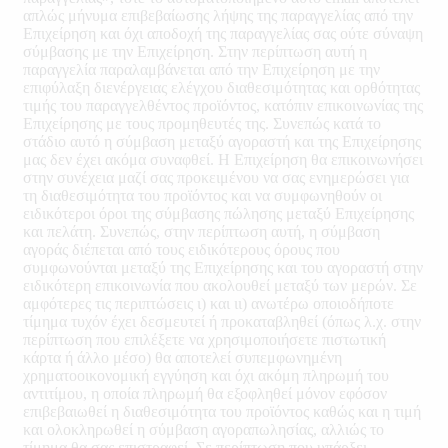
απλώς μήνυμα επιβεβαίωσης λήψης της παραγγελίας από την
Επιχείρηση και όχι αποδοχή της παραγγελίας σας ούτε σύναψη
σύμβασης με την Επιχείρηση. Στην περίπτωση αυτή η
παραγγελία παραλαμβάνεται από την Επιχείρηση με την
επιφύλαξη διενέργειας ελέγχου διαθεσιμότητας και ορθότητας
τιμής του παραγγελθέντος προϊόντος, κατόπιν επικοινωνίας της
Επιχείρησης με τους προμηθευτές της. Συνεπώς κατά το
στάδιο αυτό η σύμβαση μεταξύ αγοραστή και της Επιχείρησης
μας δεν έχει ακόμα συναφθεί. Η Επιχείρηση θα επικοινωνήσει
στην συνέχεια μαζί σας προκειμένου να σας ενημερώσει για
τη διαθεσιμότητα του προϊόντος και να συμφωνηθούν οι
ειδικότεροι όροι της σύμβασης πώλησης μεταξύ Επιχείρησης
και πελάτη. Συνεπώς, στην περίπτωση αυτή, η σύμβαση
αγοράς διέπεται από τους ειδικότερους όρους που
συμφωνούνται μεταξύ της Επιχείρησης και του αγοραστή στην
ειδικότερη επικοινωνία που ακολουθεί μεταξύ των μερών. Σε
αμφότερες τις περιπτώσεις ι) και ιι) ανωτέρω οποιοδήποτε
τίμημα τυχόν έχει δεσμευτεί ή προκαταβληθεί (όπως λ.χ. στην
περίπτωση που επιλέξετε να χρησιμοποιήσετε πιστωτική
κάρτα ή άλλο μέσο) θα αποτελεί συπεμφωνημένη
χρηματοοικονομική εγγύηση και όχι ακόμη πληρωμή του
αντιτίμου, η οποία πληρωμή θα εξοφληθεί μόνον εφόσον
επιβεβαιωθεί η διαθεσιμότητα του προϊόντος καθώς και η τιμή
και ολοκληρωθεί η σύμβαση αγοραπωλησίας, αλλιώς το
τίμημα θα σας επιστραφεί. Σε περίπτωση που υπάρξει