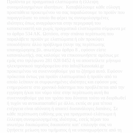
Προϊόντα με πραγματικά ελαττώματα ή έλλειψη
συνομολογημένων ιδιοτήτων. Καταβάλλουμε κάθε εύλογη
προσπάθεια προκειμένου να σας παραδώσουμε το προϊόν που
παραγγείλατε το οποίο θα φέρει τις συνομολογημένες
ιδιότητες όπως αναγράφονται στην περιγραφή του
κατασκευαστή και χωρίς πραγματικά ελαττώματα σύμφωνα με
το άρθρο 534 ΑΚ. Ωστόσο, στην σπάνια περίπτωση που
παραλάβετε προϊόν με ελαττώματα ή εάν προκύψει
οποιοδήποτε άλλο πρόβλημα (πλην της περίπτωσης
υπαναχώρησης βλ. ανωτέρω άρθρο 8 , εφόσον είστε
καταναλωτής), σας καλούμε να επικοινωνήσετε αμέσως με
εμάς στο τηλέφωνο 281 028 0452 ή να αποστείλετε μήνυμα
ηλεκτρονικού ταχυδρομείου στο info@kassotaki.gr
προκειμένου να συνεννοηθούμε για το ζήτημα αυτό. Εφόσον
πρόκειται όντως για προϊόν ελαττωματικό ή προϊόν από το
οποίο λείπουν οι συμφωνημένες ιδιότητες και εφόσον μας
ενημερώσετε στο χρονικό διάστημα που προβλέπεται από την
εγγύηση ή/και τον νόμο τότε στην περίπτωση αυτή θα
συνεννοηθούμε για τον τρόπο που δύναται τούτο να διορθωθεί
ή τυχόν να αντικατασταθεί με άλλο, εκτός αν μια τέτοια
ενέργεια είναι αδύνατη ή απαιτεί δυσανάλογες δαπάνες. Σε
κάθε περίπτωση ευθύνης μας για πραγματικό ελάττωμα ή
έλλειψη συνομολογημένης ιδιότητας, εσείς πέραν του
ανωτέρω δικαιώματος δικαιούστε κατ’ επιλογήν σας να
ζητήσετε μείωση του τιμήματος ή να υπαναχωρήσετε από τη