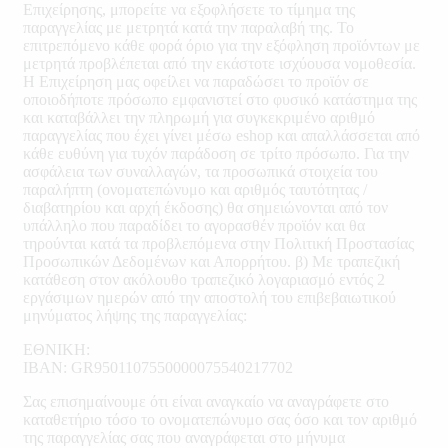
Επιχείρησης, μπορείτε να εξοφλήσετε το τίμημα της
παραγγελίας με μετρητά κατά την παραλαβή της. Το
επιτρεπόμενο κάθε φορά όριο για την εξόφληση προϊόντων με
μετρητά προβλέπεται από την εκάστοτε ισχύουσα νομοθεσία.
Η Επιχείρηση μας οφείλει να παραδώσει το προϊόν σε
οποιοδήποτε πρόσωπο εμφανιστεί στο φυσικό κατάστημα της
και καταβάλλει την πληρωμή για συγκεκριμένο αριθμό
παραγγελίας που έχει γίνει μέσω eshop και απαλλάσσεται από
κάθε ευθύνη για τυχόν παράδοση σε τρίτο πρόσωπο. Για την
ασφάλεια των συναλλαγών, τα προσωπικά στοιχεία του
παραλήπτη (ονοματεπώνυμο και αριθμός ταυτότητας /
διαβατηρίου και αρχή έκδοσης) θα σημειώνονται από τον
υπάλληλο που παραδίδει το αγορασθέν προϊόν και θα
τηρούνται κατά τα προβλεπόμενα στην Πολιτική Προστασίας
Προσωπικών Δεδομένων και Απορρήτου. β) Με τραπεζική
κατάθεση στον ακόλουθο τραπεζικό λογαριασμό εντός 2
εργάσιμων ημερών από την αποστολή του επιβεβαιωτικού
μηνύματος λήψης της παραγγελίας:
ΕΘΝΙΚΗ:
IBAN: GR9501107550000075540217702
Σας επισημαίνουμε ότι είναι αναγκαίο να αναγράφετε στο
καταθετήριο τόσο το ονοματεπώνυμο σας όσο και τον αριθμό
της παραγγελίας σας που αναγράφεται στο μήνυμα