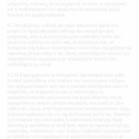
υπηρεσίες, επιλογές, τα περιεχόμενα, οι τιμές, οι περιγραφές
και η διαθεσιμότητα των προϊόντων θα παρέχονται χωρίς
διακοπή και χωρίς σφάλματα.
9.2 Δεν φέρουμε ευθύνη για τυχόν απώλεια ή ζημιά που
μπορεί να προκληθεί από επίθεση που αφορά άρνηση
υπηρεσίας, ιούς ή άλλο τεχνολογικά επιβλαβές υλικό που
μπορεί να μολύνει το υλικό σας, το λογισμικό σας, τα
δεδομένα σας ή άλλο ιδιοκτησιακό υλικό λόγω της χρήσης της
παρούσας Ιστοσελίδας ή της λήψης οποιουδήποτε υλικού έχει
αναρτηθεί στην παρούσα ή σε οποιαδήποτε Ιστοσελίδα
συνδεδεμένη με αυτή.
9.3 Η Επιχείρηση και οι συνεργάτες της καταβάλλουν κάθε
δυνατή προσπάθεια, στο πλαίσιο του τεχνολογικού ελέγχου
που πραγματοποιούν ανά τακτά χρονικά διαστήματα, ώστε οι
υπηρεσίες, το περιεχόμενο και οι συναλλαγές να
πραγματοποιούνται απρόσκοπτα και χωρίς διακοπή και να
διατηρείται το υψηλό επίπεδο ασφαλείας που διαθέτει. Δεν
ευθύνεται, όμως, στην περίπτωση που για οποιονδήποτε λόγο,
συμπεριλαμβανομένης και της περίπτωσης αμέλειας, διακοπεί
η λειτουργία της ιστοσελίδας ή καθίσταται δυσχερής ή/και
αδύνατη η πρόσβαση σε αυτή ή/αν, παρά τα τηρούμενα μέτρα
ασφαλείας, εντοπιστούν «ιοί» ή άλλο επιβλαβές λογισμικό και
μεταδοθούν στα τερματικά των χρηστών/επισκεπτών, ή αν