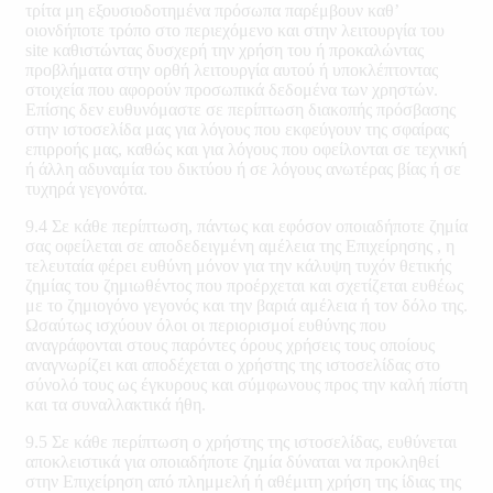
τρίτα μη εξουσιοδοτημένα πρόσωπα παρέμβουν καθ’
οιονδήποτε τρόπο στο περιεχόμενο και στην λειτουργία του
site καθιστώντας δυσχερή την χρήση του ή προκαλώντας
προβλήματα στην ορθή λειτουργία αυτού ή υποκλέπτοντας
στοιχεία που αφορούν προσωπικά δεδομένα των χρηστών.
Επίσης δεν ευθυνόμαστε σε περίπτωση διακοπής πρόσβασης
στην ιστοσελίδα μας για λόγους που εκφεύγουν της σφαίρας
επιρροής μας, καθώς και για λόγους που οφείλονται σε τεχνική
ή άλλη αδυναμία του δικτύου ή σε λόγους ανωτέρας βίας ή σε
τυχηρά γεγονότα.
9.4 Σε κάθε περίπτωση, πάντως και εφόσον οποιαδήποτε ζημία
σας οφείλεται σε αποδεδειγμένη αμέλεια της Επιχείρησης , η
τελευταία φέρει ευθύνη μόνον για την κάλυψη τυχόν θετικής
ζημίας του ζημιωθέντος που προέρχεται και σχετίζεται ευθέως
με το ζημιογόνο γεγονός και την βαριά αμέλεια ή τον δόλο της.
Ωσαύτως ισχύουν όλοι οι περιορισμοί ευθύνης που
αναγράφονται στους παρόντες όρους χρήσεις τους οποίους
αναγνωρίζει και αποδέχεται ο χρήστης της ιστοσελίδας στο
σύνολό τους ως έγκυρους και σύμφωνους προς την καλή πίστη
και τα συναλλακτικά ήθη.
9.5 Σε κάθε περίπτωση ο χρήστης της ιστοσελίδας, ευθύνεται
αποκλειστικά για οποιαδήποτε ζημία δύναται να προκληθεί
στην Επιχείρηση από πλημμελή ή αθέμιτη χρήση της ίδιας της