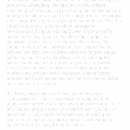
μεταφορά, μεταποίηση, αποθήκευση, αναδημοσίευση,
τροποποίηση ή αναπαραγωγή με άλλο τρόπο, σε οποιαδήποτε
μορφή, οποιουδήποτε μέρους του περιεχομένου ή αντιγράφων
του περιεχομένου εμφανίζεται στην παρούσα Ιστοσελίδα. Δεν
επιτρέπεται, επίσης, η τροποποίηση, μετάφραση,
ανακατασκευή ή δημιουργία παράγωγων έργων με χρήση
οποιουδήποτε λογισμικού ή συνοδευτικής τεκμηρίωσης
προσφέρει η Επιχείρηση ή οι πάροχοι άδειας αυτής. Τα
εμπορικά σήματα που εμφανίζονται στην ιστοσελίδα μας
ανήκουν είτε στην ίδια την Επιχείρηση είτε σε τρίτα νομικά
πρόσωπα, προμηθευτές, εισαγωγείς κτλ. Ο χρήστης δεν
διαθέτει καμία άδεια ή συγκατάθεση χρήσης, με κανένα
τρόπο, των εμπορικών σημάτων της Επιχειρησης ή των
σημάτων που ανήκουν στους παραγωγούς/προμηθευτές/
κατασκευαστές/αντιπροσώπους των προϊόντων που διαθέτει
προς πώληση η Επιχείρηση .
8.3 Φωτογραφική απεικόνιση των προϊόντων μας Οι
φωτογραφίες στις οποίες απεικονίζονται τα προϊόντα μας
μπορεί να αποκλίνουν από την πραγματική κατάσταση, μορφή,
μέγεθος, χρωματισμό και εν γένει εικόνα των πωλούμενων
προϊόντων. Η Επιχείρηση δεν φέρει ουδεμία ευθήνη σε
περίπτωση απόκλισης της φωτογραφικής απεικόνισης του
προϊόντος από την πραγματική του εικόνα.