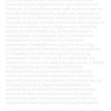
Ιστοσελίδα για να ενημερώνεστε για τυχόν αλλαγές στους
Όρους και τις Προϋποθέσεις και σε κάθε περίπτωση πριν την
ολοκλήρωση καθεμιάς έκαστης αγοράς σας. Διατηρούμε το
δικαίωμα: α) να μεταβάλλουμε οποτεδήποτε, αναιτιολόγητα
και χωρίς προηγούμενη ενημέρωση του επισκέπτη, μέρος ή το
σύνολο των παρόντων όρων χρήσης οι οποίες αλλαγές θα
ισχύουν από την ανάρτησή τους, β) να ανανεώσουμε ή
αναβαθμίσουμε ή περιορίσουμε μέρος ή το σύνολο του
περιεχομένου και των προϊόντων του eshop γ) να
ανανεώσουμε ή αναβαθμίσουμε μέρος ή το σύνολο της
εξωτερικής εμφάνισης (interface), της δομής ή της σύνθεσης
(configuration) του eshop καθώς και των τεχνικών της
προδιαγραφών καθώς επίσης και δ) να περιορίζουμε την
πρόσβαση στο σύνολο του eshop ή σε μέρος αυτού. ε) Επίσης
η Επιχείρηση διατηρεί το δικαίωμα οποτεδήποτε,
αναιτιολόγητα και χωρίς προηγούμενη ενημέρωση του
επισκέπτη της Ιστοσελίδας να ματαιώσει, να αναστείλει
οριστικά ή προσωρινά ή να τερματίσει τη λειτουργία της. στ)
Υπογραμμίζεται ότι η Επιχείρηση επιφυλάσσεται του
δικαιώματος να τροποποιεί τα παρεχόμενα προς πώληση
προϊόντα, να παύει οριστικά ή προσωρινά την πώληση
προϊόντων (μερικών ή όλων) συγκεκριμένων ή όλων των
προμηθευτών χωρίς προηγούμενη ενημέρωση του χρήστη.
1.4 Αναζήτηση αποτελεσμάτων προϊόντων με βάση κριτήρια