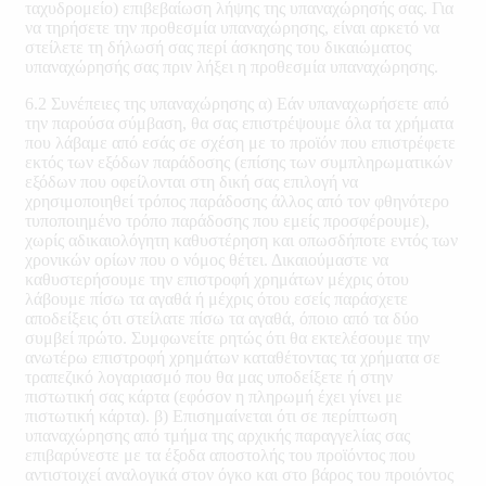
ταχυδρομείο) επιβεβαίωση λήψης της υπαναχώρησής σας. Για
να τηρήσετε την προθεσμία υπαναχώρησης, είναι αρκετό να
στείλετε τη δήλωσή σας περί άσκησης του δικαιώματος
υπαναχώρησής σας πριν λήξει η προθεσμία υπαναχώρησης.
6.2 Συνέπειες της υπαναχώρησης α) Εάν υπαναχωρήσετε από
την παρούσα σύμβαση, θα σας επιστρέψουμε όλα τα χρήματα
που λάβαμε από εσάς σε σχέση με το προϊόν που επιστρέφετε
εκτός των εξόδων παράδοσης (επίσης των συμπληρωματικών
εξόδων που οφείλονται στη δική σας επιλογή να
χρησιμοποιηθεί τρόπος παράδοσης άλλος από τον φθηνότερο
τυποποιημένο τρόπο παράδοσης που εμείς προσφέρουμε),
χωρίς αδικαιολόγητη καθυστέρηση και οπωσδήποτε εντός των
χρονικών ορίων που ο νόμος θέτει. Δικαιούμαστε να
καθυστερήσουμε την επιστροφή χρημάτων μέχρις ότου
λάβουμε πίσω τα αγαθά ή μέχρις ότου εσείς παράσχετε
αποδείξεις ότι στείλατε πίσω τα αγαθά, όποιο από τα δύο
συμβεί πρώτο. Συμφωνείτε ρητώς ότι θα εκτελέσουμε την
ανωτέρω επιστροφή χρημάτων καταθέτοντας τα χρήματα σε
τραπεζικό λογαριασμό που θα μας υποδείξετε ή στην
πιστωτική σας κάρτα (εφόσον η πληρωμή έχει γίνει με
πιστωτική κάρτα). β) Επισημαίνεται ότι σε περίπτωση
υπαναχώρησης από τμήμα της αρχικής παραγγελίας σας
επιβαρύνεστε με τα έξοδα αποστολής του προϊόντος που
αντιστοιχεί αναλογικά στον όγκο και στο βάρος του προιόντος