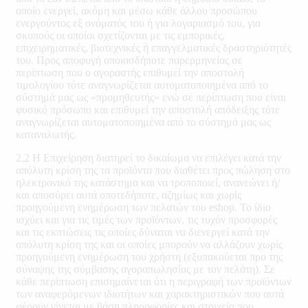
οποίο ενεργεί, ακόμη και μέσω κάθε άλλου προσώπου
ενεργούντος εξ ονόματός του ή για λογαριασμό του, για
σκοπούς οι οποίοι σχετίζονται με τις εμπορικές,
επιχειρηματικές, βιοτεχνικές ή επαγγελματικές δραστηριότητές
του. Προς αποφυγή οποιασδήποτε παρερμηνείας σε
περίπτωση που ο αγοραστής επιθυμεί την αποστολή
τιμολογίου τότε αναγνωρίζεται αυτοματοποιημένα από το
σύστημά μας ως «προμηθευτής» ενώ σε περίπτωση που είναι
φυσικό πρόσωπο και επιθυμεί την αποστολή απόδειξης τότε
αναγνωρίζεται αυτοματοποιημένα από το σύστημά μας ως
καταναλωτής.
2.2 Η Επιχείρηση διατηρεί το δικαίωμα να επιλέγει κατά την
απόλυτη κρίση της τα προϊόντα που διαθέτει προς πώληση στο
ηλεκτρονικό της κατάστημα και να τροποποιεί, ανανεώνει ή/
και αποσύρει αυτά οποτεδήποτε, αζημίως και χωρίς
προηγούμενη ενημέρωση των πελατών του eshop. Το ίδιο
ισχύει και για τις τιμές των προϊόντων, τις τυχόν προσφορές
και τις εκπτώσεις τις οποίες δύναται να διενεργεί κατά την
απόλυτη κρίση της και οι οποίες μπορούν να αλλάζουν χωρίς
προηγούμενη ενημέρωση του χρήστη (εξυπακούεται προ της
σύναψης της σύμβασης αγοραπωλησίας με τον πελάτη). Σε
κάθε περίπτωση επισημαίνεται ότι η περιγραφή των προϊόντων
των αναφερόμενων ιδιοτήτων και χαρακτηριστικών που αυτά
φέρουν γίνεται με βάση πληροφορίες και στοιχεία που