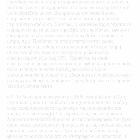
προσδιοριστούν η φύση, τα χαρακτηριστικά και η λειτουργία
των προϊόντων που αγοράσατε, οφείλετε να τα χειρίζεστε και
να τα εξετάζετε με τον ίδιο τρόπο με τον οποίο θα σας
επιτρεπόταν να το πράξετε σε κάποιο κατάστημα και όχι
περισσότερο από αυτό. Συνεπώς, ο καταναλωτής ενδέχεται να
επιβαρυνθεί με τη μείωση της αξίας ενός προϊόντος, εφόσον η
διαχείριση που έχει κάνει σε αυτό υπερβαίνει το αποδεκτό
μέτρο, π.χ.: Προϊόντα, τα οποία επιστρέφονται χωρίς
συσκευασία ή με φθαρμένη συσκευασία, αλλά με πλήρη
συνοδευτικά έγγραφα, θα επιδέχονται μείωση στην
επιστρεφόμενη αξία έως 30%. Προϊόντα, τα οποία
επιστρέφονται χωρίς συσκευασία ή με φθαρμένη συσκευασία,
αλλά με πλήρη συνοδευτικά έγγραφα αλλά έχουν
χρεισιμοποιηθεί ή φθαρει (π.χ. γδαρσίματα ή απώλεια πετρών
αλλαγη μεγέθουςή οποιαδήποτε παρέμβαση πάνω στο προιόν
)δεν θα γίνονται δεκτά
6.5. Το δικαίωμα υπαναχώρησης ΔΕΝ εφαρμόζεται: α) Στις
περιπτώσεις που τα προϊόντα έχουν χρησιμοποιηθεί. Χρήση
ενός προϊόντος συνιστά π.χ άνοιγμα της συσκευασίας και
χρήση του προιόντος.β) Στις περιπτώσεις που τα προϊόντα
έχουν κατασκευαστεί σύμφωνα με τις προδιαγραφές που έχετε
ορίσει εσείς ως αγοραστής ή σύμφωνα με τις προσωπικές σας
απαιτήσεις και προσωπικές εξατομικεύσεις ή που εκ της
φύσεώς τους είναι αδύνατο να επιστραφούν με αποστολή. 8.