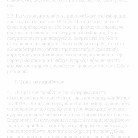
σας.
3.3. Για να πραγματοποιήσετε μια συναλλαγή στο eshop μας
πρέπει να είστε άνω των 18 ετών. Οι επισκέπτες που δεν
έχουν συμπληρώσει το 18ο έτος της ηλικίας τους πρέπει να
απέχουν από οποιαδήποτε ενέργεια στο eshop μας. Όταν
πραγματοποιείτε μια παραγγελία, δεσμεύεστε ότι όλα τα
στοιχεία που μας παρέχετε είναι αληθή και ακριβή, ότι είστε
εξουσιοδοτημένος χρήστης της πιστωτικής ή χρεωστικής
κάρτας που χρησιμοποιήσατε για να πραγματοποιήσετε την
παραγγελία σας και ότι υπάρχει επαρκές υπόλοιπο για την
κάλυψη του τιμήματος αγοράς των προϊόντων και των εξόδων
μεταφοράς.
Τιμές των προϊόντων
4.1 Οι τιμές των προϊόντων που αναγράφονται στο
ηλεκτρονικό κατάστημα είναι σε ευρώ και συμπεριλαμβάνουν
τον ΦΠΑ. Οι τιμές που αναγράφονται στο eshop ισχύουν μόνο
για τα προϊόντα που αγοράζονται ή που παρακρατούνται και
αγοράζονται αποκλειστικά από το ηλεκτρονικό κατάστημα της
Επιχείρησης. Οι αναγραφόμενες τιμές δεν συμπεριλαμβάνουν
τις τυχόν πρόσθετες απαιτούμενες επιβαρύνσεις αποστολής οι
οποίες προστίθενται πριν την ολοκλήρωση της παραγγελίας
σας, ούτε κρατήσεις ή τυχόν παρακρατήσεις που προβλέπονται