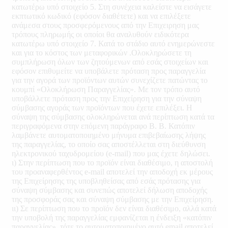
κατωτέρω υπό στοιχείο 5. Στη συνέχεια καλείστε να εισάγετε
εκπτωτικό κωδικό (εφόσον διαθέτετε) και να επιλέξετε
ανάμεσα στους προσφερόμενους από την Επιχειρηση μας
τρόπους πληρωμής οι οποίοι θα αναλυθούν ειδικότερα
κατωτέρω υπό στοιχείο 7. Κατά το στάδιο αυτό ενημερώνεστε
και για το κόστος των μεταφορικών .Ολοκληρώσετε τη
συμπλήρωση όλων των ζητούμενων από εσάς στοιχείων και
εφόσον επιθυμείτε να υποβάλετε πρόταση προς παραγγελία
για την αγορά των προϊόντων αυτών συνεχίζετε πατώντας το
κουμπί «Ολοκλήρωση Παραγγελίας». Με τον τρόπο αυτό
υποβάλλετε πρόταση προς την Επιχείρηση για την σύναψη
σύμβασης αγοράς των προϊόντων που έχετε επιλέξει. Η
σύναψη της σύμβασης ολοκληρώνεται ανά περίπτωση κατά τα
περιγραφόμενα στην επόμενη παράγραφο Β. Β. Κατόπιν
λαμβάνετε αυτοματοποιημένο μήνυμα επιβεβαίωσης λήψης
της παραγγελίας, το οποίο σας αποστέλλεται στη διεύθυνση
ηλεκτρονικού ταχυδρομείου (e-mail) που μας έχετε δηλώσει.
ι) Στην περίπτωση που το προϊόν είναι διαθέσιμο, η αποστολή
του προαναφερθέντος e-mail αποτελεί την αποδοχή εκ μέρους
της Επιχείρησης της υποβληθείσας από εσάς πρότασης για
σύναψη σύμβασης και συνεπώς αποτελεί δήλωση αποδοχής
της προσφοράς σας και σύναψη σύμβασης με την Επιχείρηση.
ιι) Σε περίπτωση που το προϊόν δεν είναι διαθέσιμο, αλλά κατά
την υποβολή της παραγγελίας εμφανίζεται η ένδειξη «κατόπιν
παραγγελίας», τότε το αυτοματοποιημένο αυτό email αποτελεί