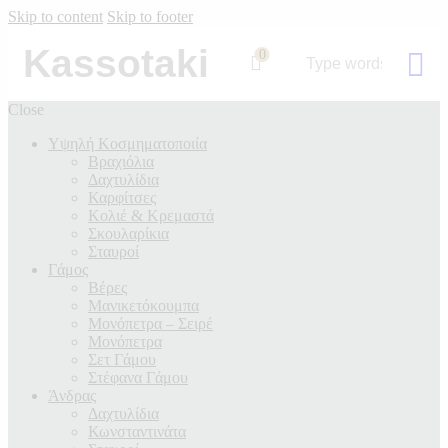
Skip to content
Skip to footer
Kassotaki
0
Close
Υψηλή Κοσμηματοποιία
Βραχιόλια
Δαχτυλίδια
Καρφίτσες
Κολιέ & Κρεμαστά
Σκουλαρίκια
Σταυροί
Γάμος
Βέρες
Μανικετόκουμπα
Μονόπετρα – Σειρέ
Μονόπετρα
Σετ Γάμου
Στέφανα Γάμου
Άνδρας
Δαχτυλίδια
Κωνσταντινάτα