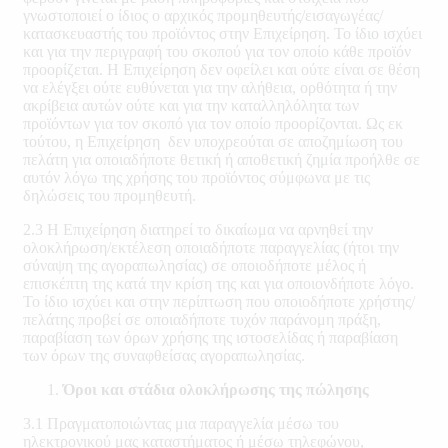
γνωστοποιεί ο ίδιος ο αρχικός προμηθευτής/εισαγωγέας/
κατασκευαστής του προϊόντος στην Επιχείρηση. Το ίδιο ισχύει
και για την περιγραφή του σκοπού για τον οποίο κάθε προϊόν
προορίζεται. Η Επιχείρηση δεν οφείλει και ούτε είναι σε θέση
να ελέγξει ούτε ευθύνεται για την αλήθεια, ορθότητα ή την
ακρίβεια αυτών ούτε και για την καταλληλόλητα των
προϊόντων για τον σκοπό για τον οποίο προορίζονται. Ως εκ
τούτου, η Επιχείρηση δεν υποχρεούται σε αποζημίωση του
πελάτη για οποιαδήποτε θετική ή αποθετική ζημία προήλθε σε
αυτόν λόγω της χρήσης του προϊόντος σύμφωνα με τις
δηλώσεις του προμηθευτή.
2.3 Η Επιχείρηση διατηρεί το δικαίωμα να αρνηθεί την
ολοκλήρωση/εκτέλεση οποιαδήποτε παραγγελίας (ήτοι την
σύναψη της αγοραπωλησίας) σε οποιοδήποτε μέλος ή
επισκέπτη της κατά την κρίση της και για οποιονδήποτε λόγο.
Το ίδιο ισχύει και στην περίπτωση που οποιοδήποτε χρήστης/
πελάτης προβεί σε οποιαδήποτε τυχόν παράνομη πράξη,
παραβίαση των όρων χρήσης της ιστοσελίδας ή παραβίαση
των όρων της συναφθείσας αγοραπωλησίας.
Όροι και στάδια ολοκλήρωσης της πώλησης
3.1 Πραγματοποιώντας μια παραγγελία μέσω του
ηλεκτρονικού μας καταστήματος ή μέσω τηλεφώνου,