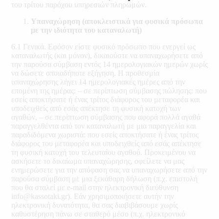
του τρίτου παρόχου υπηρεσιών πληρωμών.
Υπαναχώρηση (αποκλειστικά για φυσικά πρόσωπα
με την ιδιότητα του καταναλωτή)
6.1 Γενικά. Εφόσον είστε φυσικό πρόσωπο που ενεργεί ως
καταναλωτής (και μόνον), δικαιούστε να υπαναχωρήσετε από
την παρούσα σύμβαση εντός 14 ημερολογιακών ημερών χωρίς
να δώσετε οποιαδήποτε εξήγηση. Η προθεσμία
υπαναχώρησης λήγει 14 ημερολογιακές ημέρες από την
επομένη της ημέρας: – σε περίπτωση σύμβασης πώλησης: που
εσείς αποκτήσατε ή ένας τρίτος διάφορος του μεταφορέα και
υποδειχθείς από εσάς απέκτησε τη φυσική κατοχή των
αγαθών, – σε περίπτωση σύμβασης που αφορά πολλά αγαθά
παραγγελθέντα από τον καταναλωτή με μια παραγγελία και
παραδιδόμενα χωριστά: που εσείς αποκτήσατε ή ένας τρίτος
διάφορος του μεταφορέα και υποδειχθείς από εσάς απέκτησε
τη φυσική κατοχή του τελευταίου αγαθού. Προκειμένου να
ασκήσετε το δικαίωμα υπαναχώρησης, οφείλετε να μας
ενημερώσετε για την απόφαση σας να υπαναχωρήσετε από την
παρούσα σύμβαση με μια ξεκάθαρη δήλωση (π.χ. επιστολή
που θα σταλεί με e-mail στην ηλεκτρονική διεύθυνση
info@kassotaki.gr). Εάν χρησιμοποιήσετε αυτήν την
ηλεκτρονική δυνατότητα, θα σας διαβιβάσουμε χωρίς
καθυστέρηση πάνω σε σταθερό μέσο (π.χ. ηλεκτρονικό