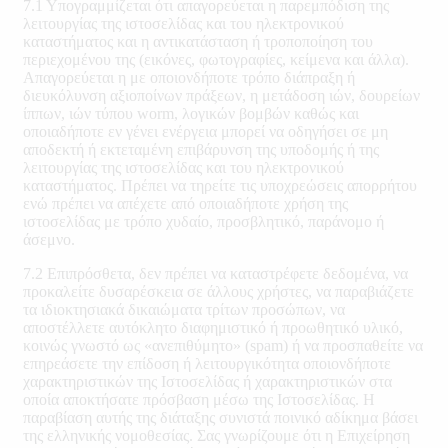
7.1 Υπογραμμίζεται ότι απαγορεύεται η παρεμπόδιση της
λειτουργίας της ιστοσελίδας και του ηλεκτρονικού
καταστήματος και η αντικατάσταση ή τροποποίηση του
περιεχομένου της (εικόνες, φωτογραφίες, κείμενα και άλλα).
Απαγορεύεται η με οποιονδήποτε τρόπο διάπραξη ή
διευκόλυνση αξιοποίνων πράξεων, η μετάδοση ιών, δουρείων
ίππων, ιών τύπου worm, λογικών βομβών καθώς και
οποιαδήποτε εν γένει ενέργεια μπορεί να οδηγήσει σε μη
αποδεκτή ή εκτεταμένη επιβάρυνση της υποδομής ή της
λειτουργίας της ιστοσελίδας και του ηλεκτρονικού
καταστήματος. Πρέπει να τηρείτε τις υποχρεώσεις απορρήτου
ενώ πρέπει να απέχετε από οποιαδήποτε χρήση της
ιστοσελίδας με τρόπο χυδαίο, προσβλητικό, παράνομο ή
άσεμνο.
7.2 Επιπρόσθετα, δεν πρέπει να καταστρέφετε δεδομένα, να
προκαλείτε δυσαρέσκεια σε άλλους χρήστες, να παραβιάζετε
τα ιδιοκτησιακά δικαιώματα τρίτων προσώπων, να
αποστέλλετε αυτόκλητο διαφημιστικό ή προωθητικό υλικό,
κοινώς γνωστό ως «ανεπιθύμητο» (spam) ή να προσπαθείτε να
επηρεάσετε την επίδοση ή λειτουργικότητα οποιονδήποτε
χαρακτηριστικών της Ιστοσελίδας ή χαρακτηριστικών στα
οποία αποκτήσατε πρόσβαση μέσω της Ιστοσελίδας. Η
παραβίαση αυτής της διάταξης συνιστά ποινικό αδίκημα βάσει
της ελληνικής νομοθεσίας. Σας γνωρίζουμε ότι η Επιχείρηση