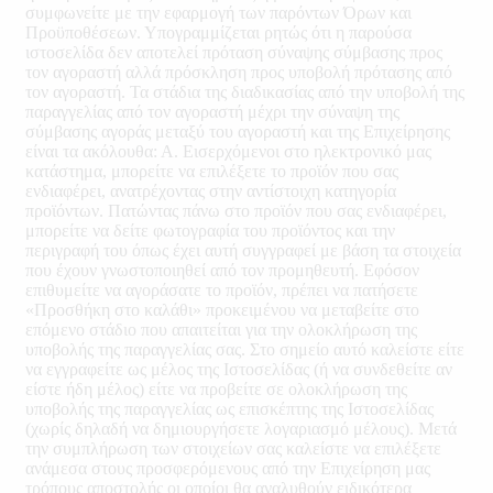
συμφωνείτε με την εφαρμογή των παρόντων Όρων και
Προϋποθέσεων. Υπογραμμίζεται ρητώς ότι η παρούσα
ιστοσελίδα δεν αποτελεί πρόταση σύναψης σύμβασης προς
τον αγοραστή αλλά πρόσκληση προς υποβολή πρότασης από
τον αγοραστή. Τα στάδια της διαδικασίας από την υποβολή της
παραγγελίας από τον αγοραστή μέχρι την σύναψη της
σύμβασης αγοράς μεταξύ του αγοραστή και της Επιχείρησης
είναι τα ακόλουθα: Α. Εισερχόμενοι στο ηλεκτρονικό μας
κατάστημα, μπορείτε να επιλέξετε το προϊόν που σας
ενδιαφέρει, ανατρέχοντας στην αντίστοιχη κατηγορία
προϊόντων. Πατώντας πάνω στο προϊόν που σας ενδιαφέρει,
μπορείτε να δείτε φωτογραφία του προϊόντος και την
περιγραφή του όπως έχει αυτή συγγραφεί με βάση τα στοιχεία
που έχουν γνωστοποιηθεί από τον προμηθευτή. Εφόσον
επιθυμείτε να αγοράσατε το προϊόν, πρέπει να πατήσετε
«Προσθήκη στο καλάθι» προκειμένου να μεταβείτε στο
επόμενο στάδιο που απαιτείται για την ολοκλήρωση της
υποβολής της παραγγελίας σας. Στο σημείο αυτό καλείστε είτε
να εγγραφείτε ως μέλος της Ιστοσελίδας (ή να συνδεθείτε αν
είστε ήδη μέλος) είτε να προβείτε σε ολοκλήρωση της
υποβολής της παραγγελίας ως επισκέπτης της Ιστοσελίδας
(χωρίς δηλαδή να δημιουργήσετε λογαριασμό μέλους). Μετά
την συμπλήρωση των στοιχείων σας καλείστε να επιλέξετε
ανάμεσα στους προσφερόμενους από την Επιχείρηση μας
τρόπους αποστολής οι οποίοι θα αναλυθούν ειδικότερα