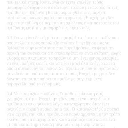
που τελικά επιστρέφετε, ενώ αν έχετε επιλέξει τρόπο
μεταφοράς διάφορο του στάνταρντ τρόπου μεταφοράς τότε, η
πρόσθετη επιβάρυνση θα παρακρατηθεί από εμάς.γ)σε
περίπτωση υπαναχώρησης του αγοραστή η Επιχείρηση δεν
φέρει την ευθύνη σε περίπτωση απώλειας ή καταστροφής του
προϊόντος κατά την μεταφορά της επιστροφής.
6.3 Για να γίνει δεκτή μία επιστροφή θα πρέπει το προϊόν που
αποστέλλετε προς παραλαβή από την Επιχείρηση μας να
βρίσκεται στην κατάσταση που παραλήφθηκε, να φέρει την
αρχική του συσκευασία η οποία πρέπει να είναι ακέραιη, χωρίς
φθορές και σκισίματα, το προϊόν να μην έχει χρησιμοποιηθεί,
να είναι πλήρες καθώς και να φέρει μαζί όλα τα έγγραφα τα
οποία συνόδευαν το προϊόν. Σε περίπτωση που το προϊόν δεν
συνοδεύεται από τα παραστατικά του η Επιχείρηση μας δεν
δύναται να ταυτοποιήσει το προϊόν με συγκεκριμένη
παραγγελία από το eshop μας.
6.4 Μείωση αξίας προϊόντος Σε κάθε περίπτωση σας
γνωρίζουμε ότι η Επιχείρηση δεν μπορεί να κάνει δεκτό
προϊόν που επιστρέφεται λόγω υπαναχώρησης όταν έχει
ανοιχθεί η αρχική συσκευασία του. Ο καταναλωτής θα πρέπει
να διαχειρίζεται κάθε προϊόν, που παραλαμβάνει με τον τρόπο
εκείνο που θα διαχειριζόταν και θα εξέταζε αυτό και σε ένα
φυσικό κατάστημα Επισημαίνεται ότι προκειμένου να