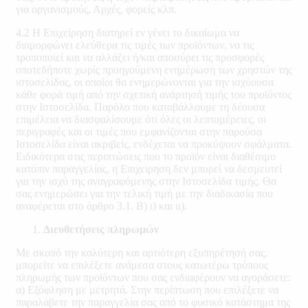
για οργανισμούς, Αρχές, φορείς κλπ.
4.2 Η Επιχείρηση διατηρεί εν γένει το δικαίωμα να
διαμορφώνει ελεύθερα τις τιμές των προϊόντων, να τις
τροποποιεί και να αλλάζει ή/και αποσύρει τις προσφορές
οποτεδήποτε χωρίς προηγούμενη ενημέρωση των χρηστών της
ιστοσελίδας, οι οποίοι θα ενημερώνονται για την ισχύουσα
κάθε φορά τιμή από την σχετική ανάρτησή τιμής του προϊόντος
στην Ιστοσελίδα. Παρόλο που καταβάλλουμε τη δέουσα
επιμέλεια να διασφαλίσουμε ότι όλες οι λεπτομέρειες, οι
περιγραφές και οι τιμές που εμφανίζονται στην παρούσα
Ιστοσελίδα είναι ακριβείς, ενδέχεται να προκύψουν σφάλματα.
Ειδικότερα στις περιπτώσεις που το προϊόν είναι διαθέσιμο
κατόπιν παραγγελίας, η Επιχειρηση δεν μπορεί να δεσμευτεί
για την ισχύ της αναγραφόμενης στην Ιστοσελίδα τιμής. Θα
σας ενημερώσει για την τελική τιμή με την διαδικασία που
αναφέρεται στο άρθρο 3.1. Β) ι) και ιι).
Διευθετήσεις πληρωμών
Με σκοπό την καλύτερη και αρτιότερη εξυπηρέτησή σας,
μπορείτε να επιλέξετε ανάμεσα στους κατωτέρω τρόπους
πληρωμής των προϊόντων που σας ενδιαφέρουν να αγοράσετε:
α) Εξόφληση με μετρητά. Στην περίπτωση που επιλέξετε να
παραλάβετε την παραγγελία σας από το φυσικό κατάστημα της