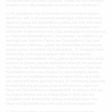
εκκλησιαστικά είδη όπως εγκόλπια, ευαγγέλια και επιστήθιοι
σταυροί (στο εξής αναφερόμενα γενικά ως τα «προϊόντα»).
1.2 Η πρόσβαση στην Ιστοσελίδα και η διενέργεια αγορών
προϊόντων από το ηλεκτρονικό κατάστημα, υπόκεινται στους
παρόντες όρους και προϋποθέσεις καθώς και στην Πολιτική
Προστασίας Προσωπικών Δεδομένων και Απορρήτου που
αποτελούν ενιαίο σύνολο (στο εξής αναφερόμενα συνολικά ως
οι «Όροι και Προϋποθέσεις»). Σας καλούμε να διαβάσετε με
προσοχή τους παρόντες Όρους και Προϋποθέσεις πριν από
οποιαδήποτε επίσκεψη, χρήση της Ιστοσελίδας ή διενέργεια
αγορών μέσω του Eshop της Επιχείρησης . Η πλοήγηση στην
Ιστοσελίδα, η διενέργεια αγορών από το ηλεκτρονικό
κατάστημα ή οποιαδήποτε άλλη χρήση της Ιστοσελίδας αυτής
συνιστά εκ μέρους σας ανεπιφύλακτη αποδοχή του συνόλου
των Όρων και Προϋποθέσεων. Τόσο οι ισχύοντες Όροι και
Προϋποθέσεις όσο και ενδεχόμενες τροποποιήσεις αυτών,
αποτελούν το συμβατικό πλαίσιο το οποίο διέπει τη μεταξύ
μας σχέση ανά πάσα χρονική στιγμή. Σε περίπτωση διαφωνίας
ή επιφύλαξή σας για μέρος ή για το σύνολο των παρόντων
Όρων και Προϋποθέσεων παρακαλείσθε να απέχετε από την
διενέργεια αγορών από το Eshop ή/και εν γένει από την
πρόσβαση στην Ιστοσελίδα, άλλιως η αποδοχή όλων των
Όρων και Προϋποθέσεων από εσάς είναι ανεπιφύλακτη .
1.3 Είναι απαραίτητο να επισκέπτεστε τακτικά αυτή την