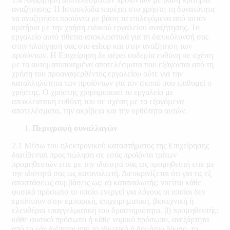
αναζήτησης: Η Ιστοσελίδα παρέχει στο χρήστη τη δυνατότητα
να αναζητήσει προϊόντα με βάση τα επιλεγόμενα από αυτόν
κριτήρια με την χρήση ειδικού εργαλείου αναζήτησης. Το
εργαλείο αυτό τίθεται αποκλειστικά για τη διευκόλυνσή σας
στην πλοήγησή σας στο eshop και στην αναζήτηση των
προϊόντων. Η Επιχείρηση δε φέρει ουδεμία ευθύνη σε σχέση
με τα αυτοματοποιημένα αποτελέσματα που εξάγονται από τη
χρήση του προαναφερθέντος εργαλείου ούτε για την
καταλληλότητα των προϊόντων για τον σκοπό που επιθυμεί ο
χρήστης. Ο χρήστης χρησιμοποιεί το εργαλείο με
αποκλειστική ευθύνη του σε σχέση με τα εξαγόμενα
αποτελέσματα, την ακρίβεια και την ορθότητα αυτών.
Περιγραφή συναλλαγών
2.1 Μέσω του ηλεκτρονικού καταστήματος της Επιχείρησης
διατίθενται προς πώληση σε εσάς προϊόντα τρίτων
προμηθευτών είτε με την ιδιότητά σας ως προμηθευτή είτε με
την ιδιότητά σας ως καταναλωτή. Διευκρινίζεται ότι για τις εξ
αποστάσεως συμβάσεις ως: α) καταναλωτής: νοείται κάθε
φυσικό πρόσωπο το οποίο ενεργεί για λόγους οι οποίοι δεν
εμπίπτουν στην εμπορική, επιχειρηματική, βιοτεχνική ή
ελευθέρια επαγγελματική του δραστηριότητα. β) προμηθευτής:
κάθε φυσικό πρόσωπο ή κάθε νομικό πρόσωπο, ανεξάρτητα
από το εάν διέπεται από το ιδιωτικό ή δημόσιο δίκαιο, το