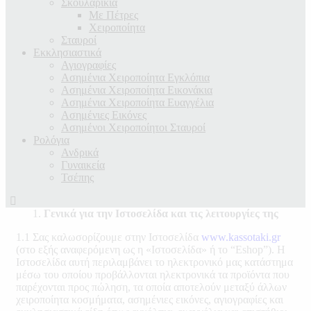
Σκουλαρίκια
Με Πέτρες
Χειροποίητα
Σταυροί
Εκκλησιαστικά
Αγιογραφίες
Ασημένια Χειροποίητα Εγκλόπια
Ασημένια Χειροποίητα Εικονάκια
Ασημένια Χειροποίητα Ευαγγέλια
Ασημένιες Εικόνες
Ασημένοι Χειροποίητοι Σταυροί
Ρολόγια
Ανδρικά
Γυναικεία
Τσέπης
Γενικά για την Ιστοσελίδα και τις λειτουργίες της
1.1 Σας καλωσορίζουμε στην Ιστοσελίδα
www.kassotaki.gr
(στο εξής αναφερόμενη ως η «Ιστοσελίδα» ή το “Eshop”). H
Ιστοσελίδα αυτή περιλαμβάνει το ηλεκτρονικό μας κατάστημα
μέσω του οποίου προβάλλονται ηλεκτρονικά τα προϊόντα που
παρέχονται προς πώληση, τα οποία αποτελούν μεταξύ άλλων
χειροποίητα κοσμήματα, ασημένιες εικόνες, αγιογραφίες και