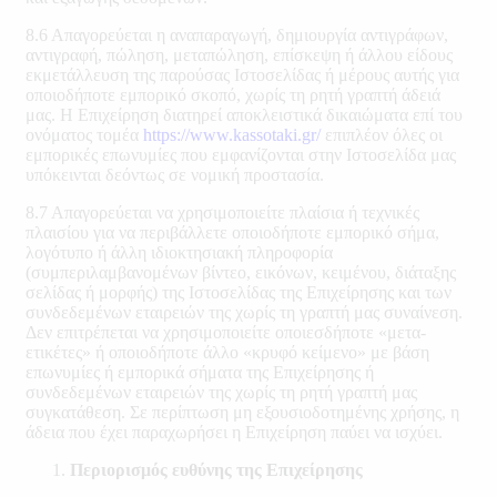
8.6 Απαγορεύεται η αναπαραγωγή, δημιουργία αντιγράφων,
αντιγραφή, πώληση, μεταπώληση, επίσκεψη ή άλλου είδους
εκμετάλλευση της παρούσας Ιστοσελίδας ή μέρους αυτής για
οποιοδήποτε εμπορικό σκοπό, χωρίς τη ρητή γραπτή άδειά
μας. Η Επιχείρηση διατηρεί αποκλειστικά δικαιώματα επί του
ονόματος τομέα
https://www.kassotaki.gr/
επιπλέον όλες οι
εμπορικές επωνυμίες που εμφανίζονται στην Ιστοσελίδα μας
υπόκεινται δεόντως σε νομική προστασία.
8.7 Aπαγορεύεται να χρησιμοποιείτε πλαίσια ή τεχνικές
πλαισίου για να περιβάλλετε οποιοδήποτε εμπορικό σήμα,
λογότυπο ή άλλη ιδιοκτησιακή πληροφορία
(συμπεριλαμβανομένων βίντεο, εικόνων, κειμένου, διάταξης
σελίδας ή μορφής) της Ιστοσελίδας της Επιχείρησης και των
συνδεδεμένων εταιρειών της χωρίς τη γραπτή μας συναίνεση.
Δεν επιτρέπεται να χρησιμοποιείτε οποιεσδήποτε «μετα-
ετικέτες» ή οποιοδήποτε άλλο «κρυφό κείμενο» με βάση
επωνυμίες ή εμπορικά σήματα της Επιχείρησης ή
συνδεδεμένων εταιρειών της χωρίς τη ρητή γραπτή μας
συγκατάθεση. Σε περίπτωση μη εξουσιοδοτημένης χρήσης, η
άδεια που έχει παραχωρήσει η Επιχείρηση παύει να ισχύει.
Περιορισμός ευθύνης της Επιχείρησης