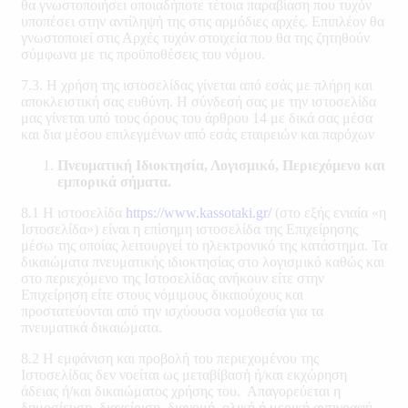
θα γνωστοποιήσει οποιαδήποτε τέτοια παραβίαση που τυχόν
υποπέσει στην αντίληψή της στις αρμόδιες αρχές. Επιπλέον θα
γνωστοποιεί στις Αρχές τυχόν στοιχεία που θα της ζητηθούν
σύμφωνα με τις προϋποθέσεις του νόμου.
7.3. Η χρήση της ιστοσελίδας γίνεται από εσάς με πλήρη και
αποκλειστική σας ευθύνη. Η σύνδεσή σας με την ιστοσελίδα
μας γίνεται υπό τους όρους του άρθρου 14 με δικά σας μέσα
και δια μέσου επιλεγμένων από εσάς εταιρειών και παρόχων
Πνευματική Ιδιοκτησία, Λογισμικό, Περιεχόμενο και
εμπορικά σήματα.
8.1 Η ιστοσελίδα
https://www.kassotaki.gr/
(στο εξής ενιαία «η
Ιστοσελίδα») είναι η επίσημη ιστοσελίδα της Επιχείρησης
μέσω της οποίας λειτουργεί το ηλεκτρονικό της κατάστημα. Τα
δικαιώματα πνευματικής ιδιοκτησίας στο λογισμικό καθώς και
στο περιεχόμενο της Ιστοσελίδας ανήκουν είτε στην
Επιχείρηση είτε στους νόμιμους δικαιούχους και
προστατεύονται από την ισχύουσα νομοθεσία για τα
πνευματικά δικαιώματα.
8.2 Η εμφάνιση και προβολή του περιεχομένου της
Ιστοσελίδας δεν νοείται ως μεταβίβασή ή/και εκχώρηση
άδειας ή/και δικαιώματος χρήσης του. Απαγορεύεται η
δημοσίευση, διαχείριση, διανομή, ολική ή μερική αντιγραφή,