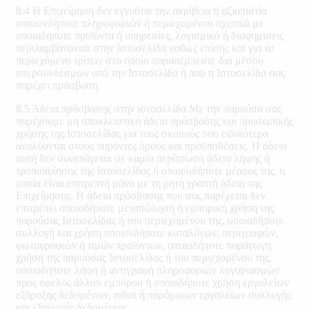
8.4 Η Επιχείρηση δεν εγγυάται την ακρίβεια ή αξιοπιστία
οποιωνδήποτε πληροφοριών ή περιεχομένου σχετικά με
οποιαδήποτε προϊόντα ή υπηρεσίες, λογισμικό ή διαφημίσεις
περιλαμβάνονται στην Ιστοσελίδα καθώς επίσης και για το
περιεχόμενο τρίτων στο οποίο παραπέμπεστε δια μέσου
υπερσυνδέσμων από την Ιστοσελίδα ή που η Ιστοσελίδα σας
παρέχει πρόσβαση.
8.5 Άδεια πρόσβασης στην ιστοσελίδα Με την παρούσα σας
παρέχουμε μη αποκλειστική άδεια πρόσβασης και προσωπικής
χρήσης της Ιστοσελίδας για τους σκοπούς που ειδικότερα
αναλύονται στους παρόντες όρους και προϋποθέσεις. Η άδεια
αυτή δεν συνεπάγεται σε καμία περίπτωση άδεια λήψης ή
τροποποίησης της Ιστοσελίδας ή οποιουδήποτε μέρους της, η
οποία είναι επιτρεπτή μόνο με τη ρητή γραπτή άδεια της
Επιχείρησης. Η άδεια πρόσβασης που σας παρέχεται δεν
επιτρέπει οποιαδήποτε μεταπώληση ή εμπορική χρήση της
παρούσας Ιστοσελίδας ή του περιεχομένου της, οποιαδήποτε
συλλογή και χρήση οποιονδήποτε καταλόγων, περιγραφών,
φωτογραφιών ή τιμών προϊόντων, οποιαδήποτε παράγωγη
χρήση της παρούσας Ιστοσελίδας ή του περιεχομένου της,
οποιαδήποτε λήψη ή αντιγραφή πληροφοριών λογαριασμών
προς όφελος άλλου εμπόρου ή οποιαδήποτε χρήση εργαλείων
εξόρυξης δεδομένων, robot ή παρόμοιων εργαλείων συλλογής
και εξαγωγής δεδομένων.