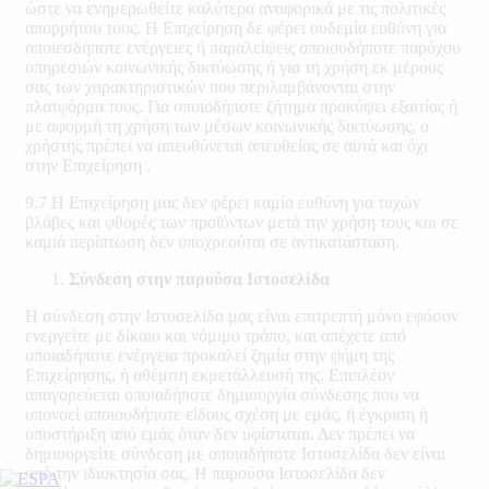
ώστε να ενημερωθείτε καλύτερα αναφορικά με τις πολιτικές
απορρήτου τους. Η Επιχείρηση δε φέρει ουδεμία ευθύνη για
οποιεσδήποτε ενέργειες ή παραλείψεις οποιουδήποτε παρόχου
υπηρεσιών κοινωνικής δικτύωσης ή για τη χρήση εκ μέρους
σας των χαρακτηριστικών που περιλαμβάνονται στην
πλατφόρμα τους. Για οποιοδήποτε ζήτημα προκύψει εξαιτίας ή
με αφορμή τη χρήση των μέσων κοινωνικής δικτύωσης, ο
χρήστης πρέπει να απευθύνεται απευθείας σε αυτά και όχι
στην Επιχείρηση .
9.7 Η Επιχείρηση μας δεν φέρει καμία ευθύνη για τυχών
βλάβες και φθορές των προϊόντων μετά την χρήση τους και σε
καμιά περίπτωση δεν υποχρεούται σε αντικατάσταση.
Σύνδεση στην παρούσα Ιστοσελίδα
Η σύνδεση στην Ιστοσελίδα μας είναι επιτρεπτή μόνο εφόσον
ενεργείτε με δίκαιο και νόμιμο τρόπο, και απέχετε από
οποιαδήποτε ενέργεια προκαλεί ζημία στην φήμη της
Επιχείρησης, ή αθέμιτη εκμετάλλευσή της. Επιπλέον
απαγορεύεται οποιαδήποτε δημιουργία σύνδεσης που να
υπονοεί οποιουδήποτε είδους σχέση με εμάς, ή έγκριση ή
υποστήριξη από εμάς όταν δεν υφίσταται. Δεν πρέπει να
δημιουργείτε σύνδεση με οποιαδήποτε Ιστοσελίδα δεν είναι
υπό την ιδιοκτησία σας. Η παρούσα Ιστοσελίδα δεν