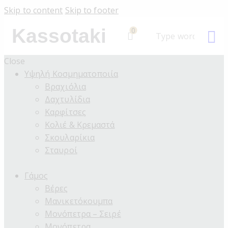
Skip to content
Skip to footer
Kassotaki
0
Close
Υψηλή Κοσμηματοποιία
Βραχιόλια
Δαχτυλίδια
Καρφίτσες
Κολιέ & Κρεμαστά
Σκουλαρίκια
Σταυροί
Γάμος
Βέρες
Μανικετόκουμπα
Μονόπετρα – Σειρέ
Μονόπετρα