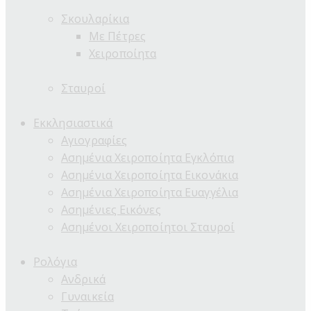
Σκουλαρίκια
Με Πέτρες
Χειροποίητα
Σταυροί
Εκκλησιαστικά
Αγιογραφίες
Ασημένια Χειροποίητα Εγκλόπια
Ασημένια Χειροποίητα Εικονάκια
Ασημένια Χειροποίητα Ευαγγέλια
Ασημένιες Εικόνες
Ασημένοι Χειροποίητοι Σταυροί
Ρολόγια
Ανδρικά
Γυναικεία