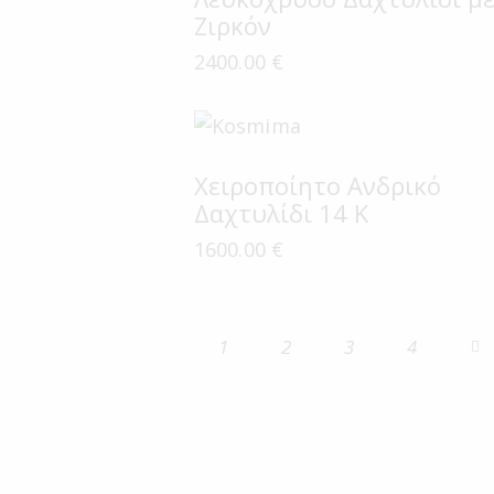
Ζιρκόν
2400.00
€
Χειροποίητο Ανδρικό
Δαχτυλίδι 14 Κ
1600.00
€
1
2
3
→
4