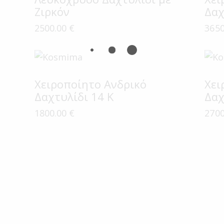
Ζιρκόν
Δαχ
2500.00
€
365
Χειροποίητο Ανδρικό
Χει
Δαχτυλίδι 14 Κ
Δαχ
1800.00
€
270