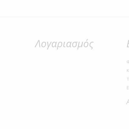
Λογαριασμός
Φ
Κ
Τ
E