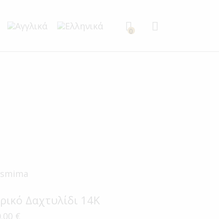
0
ρικό Δαχτυλίδι 14Κ
0.00
€