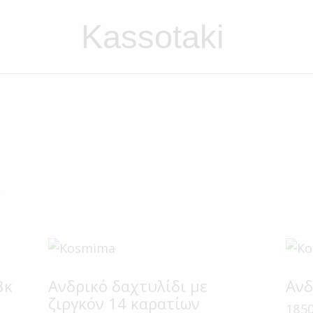
Kassotaki
α
8κ
Ανδρικό δαχτυλίδι με
Ανδ
ζιργκόν 14 καρατίων
185