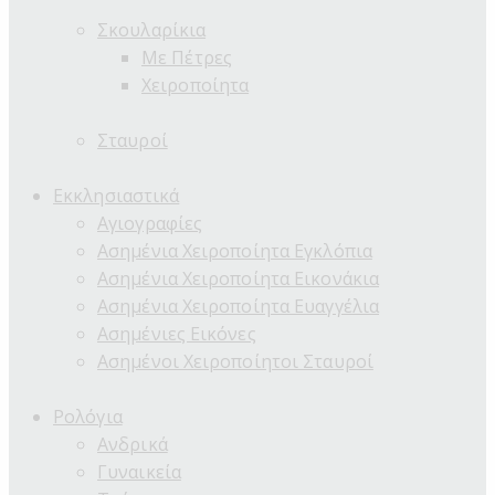
Σκουλαρίκια
Με Πέτρες
Χειροποίητα
Σταυροί
Εκκλησιαστικά
Αγιογραφίες
Ασημένια Χειροποίητα Εγκλόπια
Ασημένια Χειροποίητα Εικονάκια
Ασημένια Χειροποίητα Ευαγγέλια
Ασημένιες Εικόνες
Ασημένοι Χειροποίητοι Σταυροί
Ρολόγια
Ανδρικά
Γυναικεία