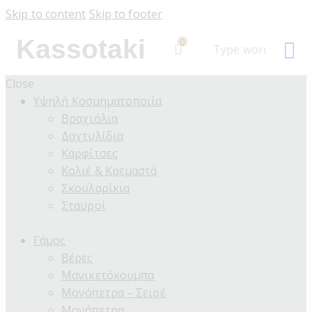
Skip to content
Skip to footer
Kassotaki
0
Close
Υψηλή Κοσμηματοποιία
Βραχιόλια
Δαχτυλίδια
Καρφίτσες
Κολιέ & Κρεμαστά
Σκουλαρίκια
Σταυροί
Γάμος
Βέρες
Μανικετόκουμπα
Μονόπετρα – Σειρέ
Μονόπετρα