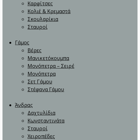
Καρφίτσες
Κολιέ & Κρεμαστά
Σκουλαρίκια
Σταυροί
Γάμος
Βέρες
Μανικετόκουμπα
Μονόπετρα – Σειρέ
Μονόπετρα
Σετ Γάμου
Στέφανα Γάμου
Άνδρας
Δαχτυλίδια
Κωνσταντινάτα
Σταυροί
Χειροπέδες