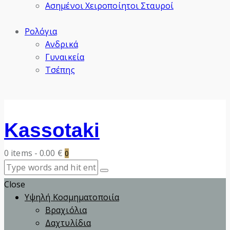
Ασημένοι Χειροποίητοι Σταυροί
Ρολόγια
Ανδρικά
Γυναικεία
Τσέπης
Kassotaki
0 items
-
0.00 €
0
Close
Υψηλή Κοσμηματοποιία
Βραχιόλια
Δαχτυλίδια