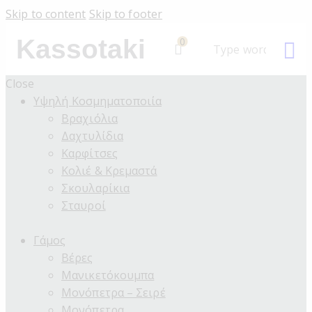
Skip to content
Skip to footer
Kassotaki
0
Close
Υψηλή Κοσμηματοποιία
Βραχιόλια
Δαχτυλίδια
Καρφίτσες
Κολιέ & Κρεμαστά
Σκουλαρίκια
Σταυροί
Γάμος
Βέρες
Μανικετόκουμπα
Μονόπετρα – Σειρέ
Μονόπετρα