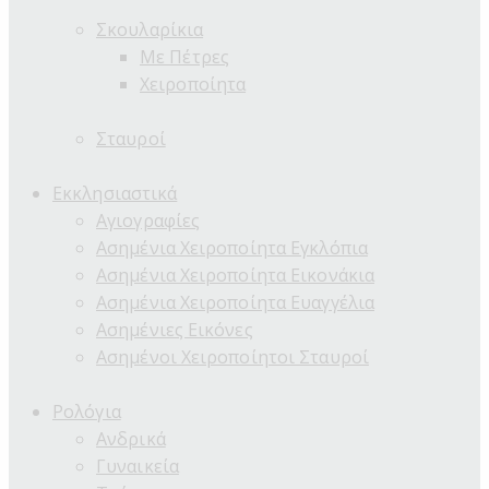
Σκουλαρίκια
Με Πέτρες
Χειροποίητα
Σταυροί
Εκκλησιαστικά
Αγιογραφίες
Ασημένια Χειροποίητα Εγκλόπια
Ασημένια Χειροποίητα Εικονάκια
Ασημένια Χειροποίητα Ευαγγέλια
Ασημένιες Εικόνες
Ασημένοι Χειροποίητοι Σταυροί
Ρολόγια
Ανδρικά
Γυναικεία