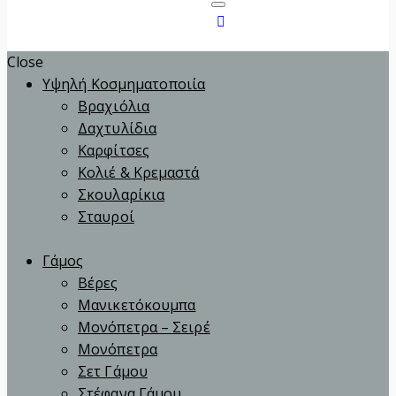
Close
Υψηλή Κοσμηματοποιία
Βραχιόλια
Δαχτυλίδια
Καρφίτσες
Κολιέ & Κρεμαστά
Σκουλαρίκια
Σταυροί
Γάμος
Βέρες
Μανικετόκουμπα
Μονόπετρα – Σειρέ
Μονόπετρα
Σετ Γάμου
Στέφανα Γάμου