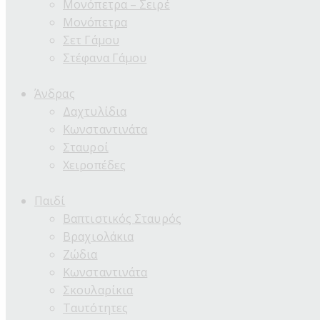
Μονόπετρα – Σειρέ
Μονόπετρα
Σετ Γάμου
Στέφανα Γάμου
Άνδρας
Δαχτυλίδια
Κωνσταντινάτα
Σταυροί
Χειροπέδες
Παιδί
Βαπτιστικός Σταυρός
Βραχιολάκια
Ζώδια
Κωνσταντινάτα
Σκουλαρίκια
Ταυτότητες