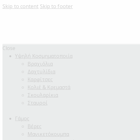
Skip to content
Skip to footer
Close
Υψηλή Κοσμηματοποιία
Βραχιόλια
Δαχτυλίδια
Καρφίτσες
Κολιέ & Κρεμαστά
Σκουλαρίκια
Σταυροί
Γάμος
Βέρες
Μανικετόκουμπα