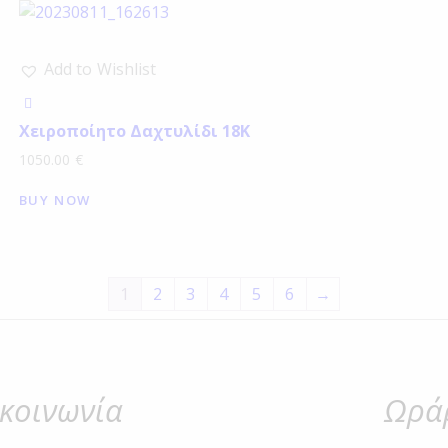
Add to Wishlist
Χειροποίητο Δαχτυλίδι 18Κ
1050.00
€
BUY NOW
1
2
3
4
5
6
→
ικοινωνία
Ωράρ