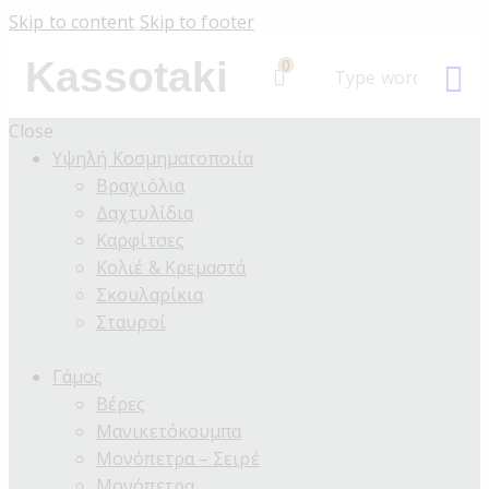
Skip to content
Skip to footer
Kassotaki
0
Close
Υψηλή Κοσμηματοποιία
Βραχιόλια
Δαχτυλίδια
Καρφίτσες
Κολιέ & Κρεμαστά
Σκουλαρίκια
Σταυροί
Γάμος
Βέρες
Μανικετόκουμπα
Μονόπετρα – Σειρέ
Μονόπετρα