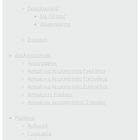
Σκουλαρίκια
Με Πέτρες
Χειροποίητα
Σταυροί
Εκκλησιαστικά
Αγιογραφίες
Ασημένια Χειροποίητα Εγκλόπια
Ασημένια Χειροποίητα Εικονάκια
Ασημένια Χειροποίητα Ευαγγέλια
Ασημένιες Εικόνες
Ασημένοι Χειροποίητοι Σταυροί
Ρολόγια
Ανδρικά
Γυναικεία