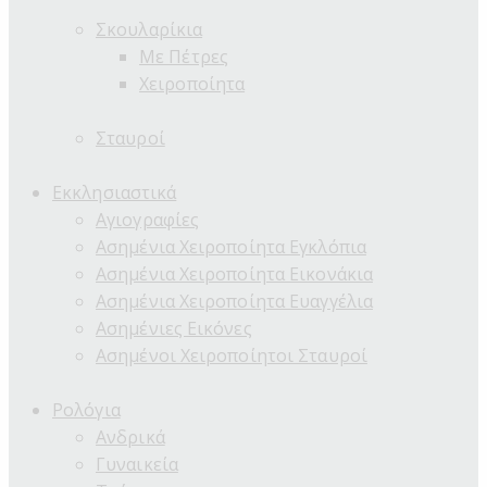
Σκουλαρίκια
Με Πέτρες
Χειροποίητα
Σταυροί
Εκκλησιαστικά
Αγιογραφίες
Ασημένια Χειροποίητα Εγκλόπια
Ασημένια Χειροποίητα Εικονάκια
Ασημένια Χειροποίητα Ευαγγέλια
Ασημένιες Εικόνες
Ασημένοι Χειροποίητοι Σταυροί
Ρολόγια
Ανδρικά
Γυναικεία