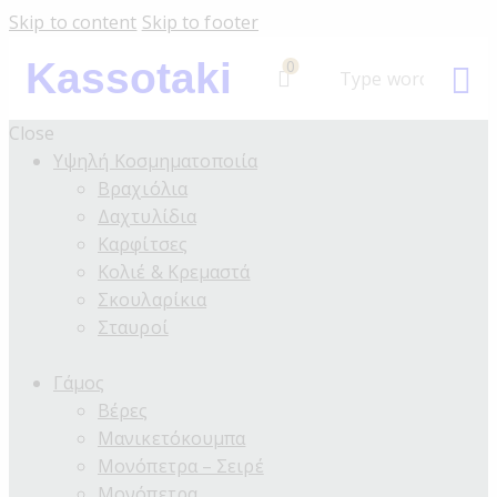
Skip to content
Skip to footer
Kassotaki
0
Close
Υψηλή Κοσμηματοποιία
Βραχιόλια
Δαχτυλίδια
Καρφίτσες
Κολιέ & Κρεμαστά
Σκουλαρίκια
Σταυροί
Γάμος
Βέρες
Μανικετόκουμπα
Μονόπετρα – Σειρέ
Μονόπετρα