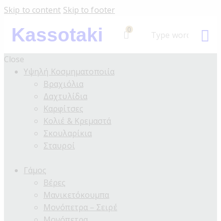
Skip to content
Skip to footer
Kassotaki
0
Close
Υψηλή Κοσμηματοποιία
Βραχιόλια
Δαχτυλίδια
Καρφίτσες
Κολιέ & Κρεμαστά
Σκουλαρίκια
Σταυροί
Γάμος
Βέρες
Μανικετόκουμπα
Μονόπετρα – Σειρέ
Μονόπετρα