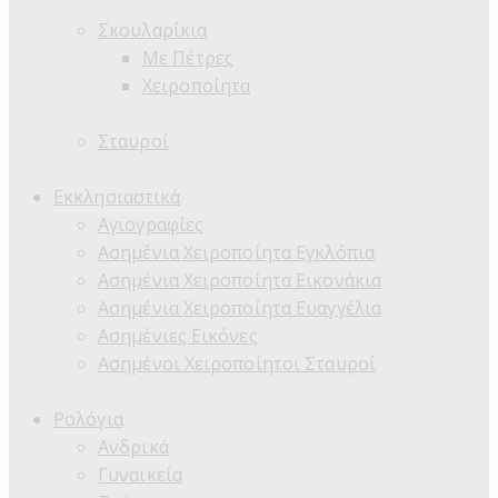
Σκουλαρίκια
Με Πέτρες
Χειροποίητα
Σταυροί
Εκκλησιαστικά
Αγιογραφίες
Ασημένια Χειροποίητα Εγκλόπια
Ασημένια Χειροποίητα Εικονάκια
Ασημένια Χειροποίητα Ευαγγέλια
Ασημένιες Εικόνες
Ασημένοι Χειροποίητοι Σταυροί
Ρολόγια
Ανδρικά
Γυναικεία