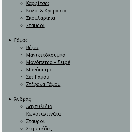
Καρφίτσες
Κολιέ & Κρεμαστά
Σκουλαρίκια
Σταυροί
Γάμος
Βέρες
Μανικετόκουμπα
Μονόπετρα – Σειρέ
Μονόπετρα
Σετ Γάμου
Στέφανα Γάμου
Άνδρας
Δαχτυλίδια
Κωνσταντινάτα
Σταυροί
Χειροπέδες