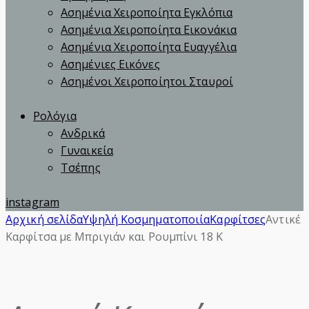
Ασημένια Χειροποίητα Εγκλόπια
Ασημένια Χειροποίητα Εικονάκια
Ασημένια Χειροποίητα Ευαγγέλια
Ασημένιες Εικόνες
Ασημένοι Χειροποίητοι Σταυροί
Ρολόγια
Ανδρικά
Γυναικεία
Τσέπης
instagram
Αρχική σελίδα
Υψηλή Κοσμηματοποιία
Καρφίτσες
Αντικέ
Καρφίτσα με Μπριγιάν και Ρουμπίνι 18 Κ