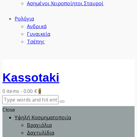
Ασημένοι Χειροποίητοι Σταυροί
Ρολόγια
Ανδρικά
Γυναικεία
Τσέπης
Kassotaki
0 items
-
0.00 €
0
Close
Υψηλή Κοσμηματοποιία
Βραχιόλια
Δαχτυλίδια