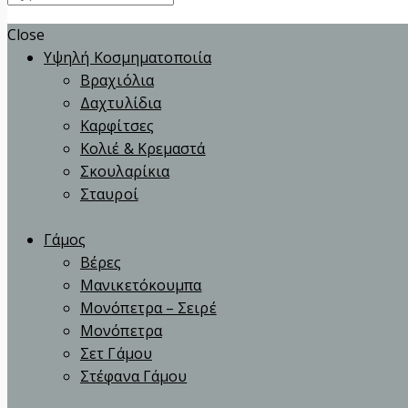
Close
Υψηλή Κοσμηματοποιία
Βραχιόλια
Δαχτυλίδια
Καρφίτσες
Κολιέ & Κρεμαστά
Σκουλαρίκια
Σταυροί
Γάμος
Βέρες
Μανικετόκουμπα
Μονόπετρα – Σειρέ
Μονόπετρα
Σετ Γάμου
Στέφανα Γάμου