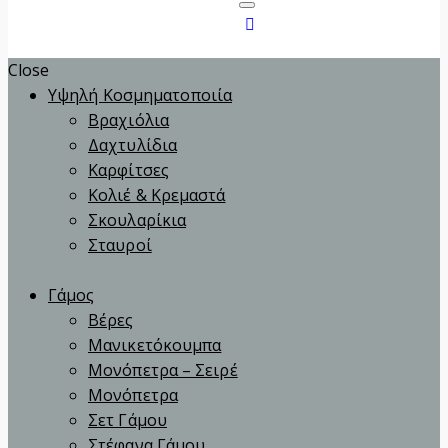
Close
Υψηλή Κοσμηματοποιία
Βραχιόλια
Δαχτυλίδια
Καρφίτσες
Κολιέ & Κρεμαστά
Σκουλαρίκια
Σταυροί
Γάμος
Βέρες
Μανικετόκουμπα
Μονόπετρα – Σειρέ
Μονόπετρα
Σετ Γάμου
Στέφανα Γάμου