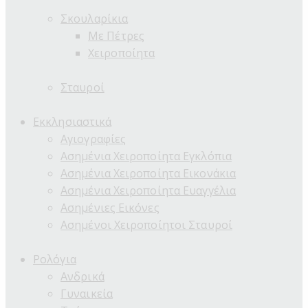
Σκουλαρίκια
Με Πέτρες
Χειροποίητα
Σταυροί
Εκκλησιαστικά
Αγιογραφίες
Ασημένια Χειροποίητα Εγκλόπια
Ασημένια Χειροποίητα Εικονάκια
Ασημένια Χειροποίητα Ευαγγέλια
Ασημένιες Εικόνες
Ασημένοι Χειροποίητοι Σταυροί
Ρολόγια
Ανδρικά
Γυναικεία