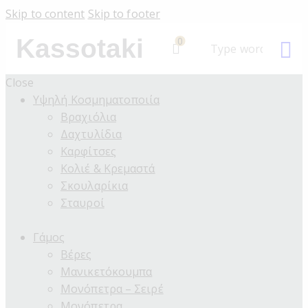
Skip to content
Skip to footer
Kassotaki
0
Close
Υψηλή Κοσμηματοποιία
Βραχιόλια
Δαχτυλίδια
Καρφίτσες
Κολιέ & Κρεμαστά
Σκουλαρίκια
Σταυροί
Γάμος
Βέρες
Μανικετόκουμπα
Μονόπετρα – Σειρέ
Μονόπετρα