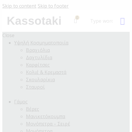
Skip to content
Skip to footer
Kassotaki
0
Close
Υψηλή Κοσμηματοποιία
Βραχιόλια
Δαχτυλίδια
Καρφίτσες
Κολιέ & Κρεμαστά
Σκουλαρίκια
Σταυροί
Γάμος
Βέρες
Μανικετόκουμπα
Μονόπετρα – Σειρέ
Μονόπετρα