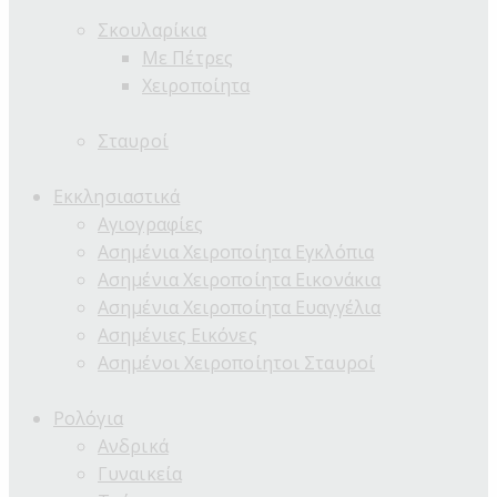
Σκουλαρίκια
Με Πέτρες
Χειροποίητα
Σταυροί
Εκκλησιαστικά
Αγιογραφίες
Ασημένια Χειροποίητα Εγκλόπια
Ασημένια Χειροποίητα Εικονάκια
Ασημένια Χειροποίητα Ευαγγέλια
Ασημένιες Εικόνες
Ασημένοι Χειροποίητοι Σταυροί
Ρολόγια
Ανδρικά
Γυναικεία