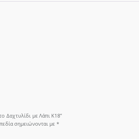
το Δαχτυλίδι με Λάπι Κ18”
πεδία σημειώνονται με
*