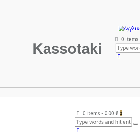
0 items
Kassotaki
0 items
-
0.00 €
0