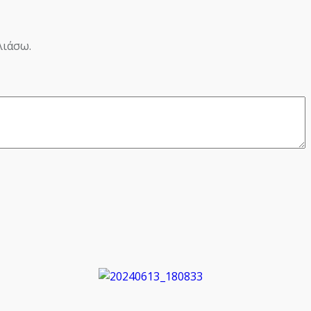
λιάσω.