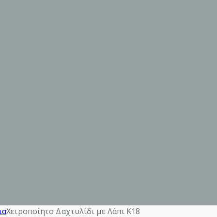
ια
Χειροποίητο Δαχτυλίδι με Λάπι Κ18