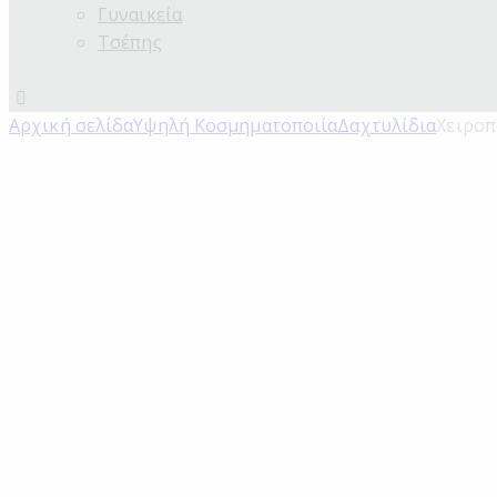
Γυναικεία
Τσέπης
Αρχική σελίδα
Υψηλή Κοσμηματοποιία
Δαχτυλίδια
Χειροπ