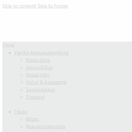
Skip to content
Skip to footer
Close
Υψηλή Κοσμηματοποιία
Βραχιόλια
Δαχτυλίδια
Καρφίτσες
Κολιέ & Κρεμαστά
Σκουλαρίκια
Σταυροί
Γάμος
Βέρες
Μανικετόκουμπα