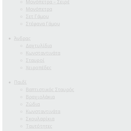
Μονόπετρα – Σειρέ
Μονόπετρα
Σετ Γάμου
Στέφανα Γάμου
Άνδρας
Δαχτυλίδια
Κωνσταντινάτα
Σταυροί
Χειροπέδες
Παιδί
Βαπτιστικός Σταυρός
Βραχιολάκια
Ζώδια
Κωνσταντινάτα
Σκουλαρίκια
Ταυτότητες