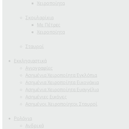
Χειροποίητα
Σκουλαρίκια
Με Πέτρες
Χειροποίητα
Σταυροί
Εκκλησιαστικά
Αγιογραφίες
Ασημένια Χειροποίητα Εγκλόπια
Ασημένια Χειροποίητα Εικονάκια
Ασημένια Χειροποίητα Ευαγγέλια
Ασημένιες Εικόνες
Ασημένοι Χειροποίητοι Σταυροί
Ρολόγια
Ανδρικά