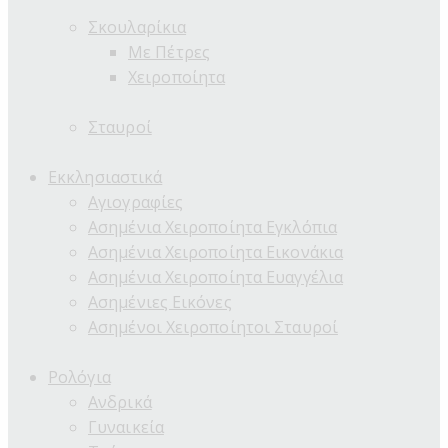
Σκουλαρίκια
Με Πέτρες
Χειροποίητα
Σταυροί
Εκκλησιαστικά
Αγιογραφίες
Ασημένια Χειροποίητα Εγκλόπια
Ασημένια Χειροποίητα Εικονάκια
Ασημένια Χειροποίητα Ευαγγέλια
Ασημένιες Εικόνες
Ασημένοι Χειροποίητοι Σταυροί
Ρολόγια
Ανδρικά
Γυναικεία