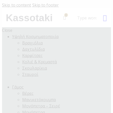
Skip to content
Skip to footer
Kassotaki
0
Close
Υψηλή Κοσμηματοποιία
Βραχιόλια
Δαχτυλίδια
Καρφίτσες
Κολιέ & Κρεμαστά
Σκουλαρίκια
Σταυροί
Γάμος
Βέρες
Μανικετόκουμπα
Μονόπετρα – Σειρέ
Μονόπετρα