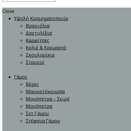
Close
Υψηλή Κοσμηματοποιία
Βραχιόλια
Δαχτυλίδια
Καρφίτσες
Κολιέ & Κρεμαστά
Σκουλαρίκια
Σταυροί
Γάμος
Βέρες
Μανικετόκουμπα
Μονόπετρα – Σειρέ
Μονόπετρα
Σετ Γάμου
Στέφανα Γάμου