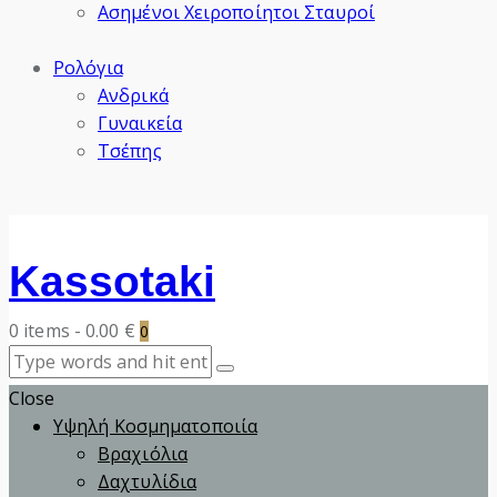
Ασημένοι Χειροποίητοι Σταυροί
Ρολόγια
Ανδρικά
Γυναικεία
Τσέπης
Kassotaki
0 items
-
0.00 €
0
Close
Υψηλή Κοσμηματοποιία
Βραχιόλια
Δαχτυλίδια