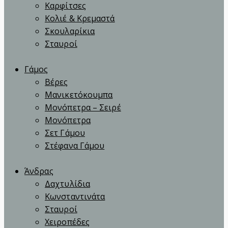
Καρφίτσες
Κολιέ & Κρεμαστά
Σκουλαρίκια
Σταυροί
Γάμος
Βέρες
Μανικετόκουμπα
Μονόπετρα – Σειρέ
Μονόπετρα
Σετ Γάμου
Στέφανα Γάμου
Άνδρας
Δαχτυλίδια
Κωνσταντινάτα
Σταυροί
Χειροπέδες