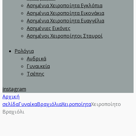
Ασημένια Χειροποίητα Εγκλόπια
Ασημένια Χειροποίητα Εικονάκια
Ασημένια Χειροποίητα Ευαγγέλια
Ασημένιες Εικόνες
Ασημένοι Χειροποίητοι Σταυροί
Ρολόγια
Ανδρικά
Γυναικεία
Τσέπης
instagram
Αρχική
σελίδα
Γυναίκα
Βραχιόλια
Χειροποίητα
Χειροποίητο
Βραχιόλι