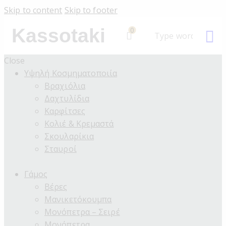
Skip to content
Skip to footer
Kassotaki
0
Close
Υψηλή Κοσμηματοποιία
Βραχιόλια
Δαχτυλίδια
Καρφίτσες
Κολιέ & Κρεμαστά
Σκουλαρίκια
Σταυροί
Γάμος
Βέρες
Μανικετόκουμπα
Μονόπετρα – Σειρέ
Μονόπετρα