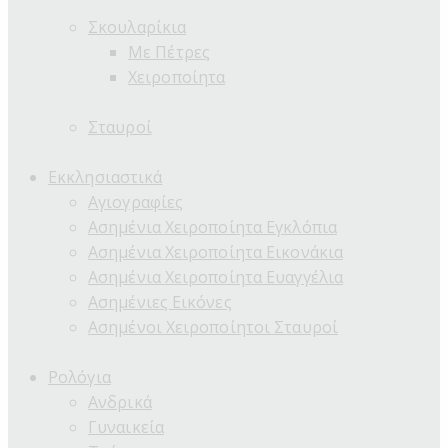
Σκουλαρίκια
Με Πέτρες
Χειροποίητα
Σταυροί
Εκκλησιαστικά
Αγιογραφίες
Ασημένια Χειροποίητα Εγκλόπια
Ασημένια Χειροποίητα Εικονάκια
Ασημένια Χειροποίητα Ευαγγέλια
Ασημένιες Εικόνες
Ασημένοι Χειροποίητοι Σταυροί
Ρολόγια
Ανδρικά
Γυναικεία