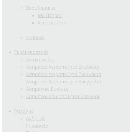
Σκουλαρίκια
Με Πέτρες
Χειροποίητα
Σταυροί
Εκκλησιαστικά
Αγιογραφίες
Ασημένια Χειροποίητα Εγκλόπια
Ασημένια Χειροποίητα Εικονάκια
Ασημένια Χειροποίητα Ευαγγέλια
Ασημένιες Εικόνες
Ασημένοι Χειροποίητοι Σταυροί
Ρολόγια
Ανδρικά
Γυναικεία