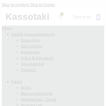
Skip to content
Skip to footer
Kassotaki
0
Close
Υψηλή Κοσμηματοποιία
Βραχιόλια
Δαχτυλίδια
Καρφίτσες
Κολιέ & Κρεμαστά
Σκουλαρίκια
Σταυροί
Γάμος
Βέρες
Μανικετόκουμπα
Μονόπετρα – Σειρέ
Μονόπετρα