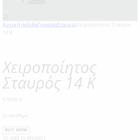
Τσέπης
Αρχική σελίδα
Γυναίκα
Σταυροί
Χειροποίητος Σταυρός
14 Κ
Χειροποίητος
Σταυρός 14 Κ
570.00
€
Σε απόθεμα
BUY NOW
Add to Wishlist