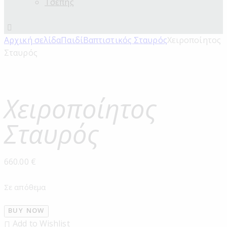
Τσέπης
Αρχική σελίδα
Παιδί
Βαπτιστικός Σταυρός
Χειροποίητος
Σταυρός
Χειροποίητος
Σταυρός
660.00
€
Σε απόθεμα
BUY NOW
Add to Wishlist