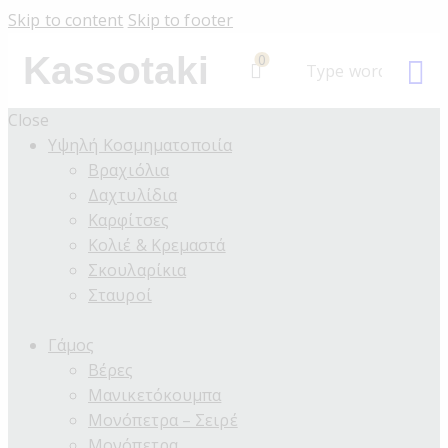
Skip to content
Skip to footer
Kassotaki
0
Close
Υψηλή Κοσμηματοποιία
Βραχιόλια
Δαχτυλίδια
Καρφίτσες
Κολιέ & Κρεμαστά
Σκουλαρίκια
Σταυροί
Γάμος
Βέρες
Μανικετόκουμπα
Μονόπετρα – Σειρέ
Μονόπετρα