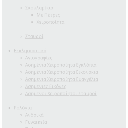
Σκουλαρίκια
Με Πέτρες
Χειροποίητα
Σταυροί
Εκκλησιαστικά
Αγιογραφίες
Ασημένια Χειροποίητα Εγκλόπια
Ασημένια Χειροποίητα Εικονάκια
Ασημένια Χειροποίητα Ευαγγέλια
Ασημένιες Εικόνες
Ασημένοι Χειροποίητοι Σταυροί
Ρολόγια
Ανδρικά
Γυναικεία