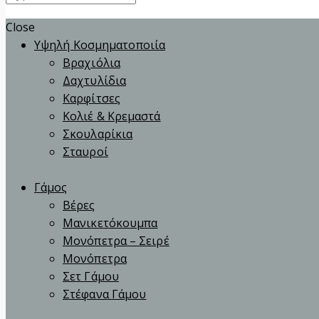
Close
Υψηλή Κοσμηματοποιία
Βραχιόλια
Δαχτυλίδια
Καρφίτσες
Κολιέ & Κρεμαστά
Σκουλαρίκια
Σταυροί
Γάμος
Βέρες
Μανικετόκουμπα
Μονόπετρα – Σειρέ
Μονόπετρα
Σετ Γάμου
Στέφανα Γάμου