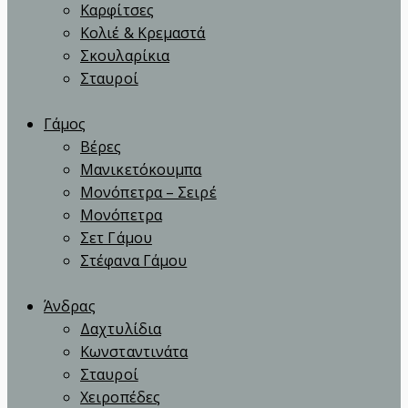
Καρφίτσες
Κολιέ & Κρεμαστά
Σκουλαρίκια
Σταυροί
Γάμος
Βέρες
Μανικετόκουμπα
Μονόπετρα – Σειρέ
Μονόπετρα
Σετ Γάμου
Στέφανα Γάμου
Άνδρας
Δαχτυλίδια
Κωνσταντινάτα
Σταυροί
Χειροπέδες