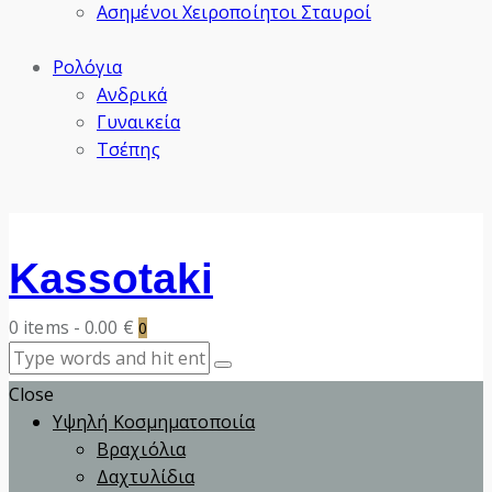
Ασημένοι Χειροποίητοι Σταυροί
Ρολόγια
Ανδρικά
Γυναικεία
Τσέπης
Kassotaki
0 items
-
0.00 €
0
Close
Υψηλή Κοσμηματοποιία
Βραχιόλια
Δαχτυλίδια