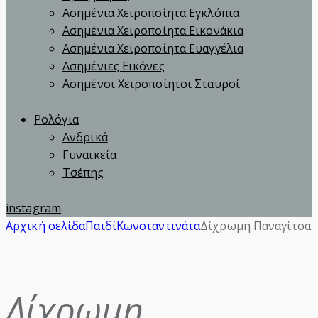
Ασημένια Χειροποίητα Εγκλόπια
Ασημένια Χειροποίητα Εικονάκια
Ασημένια Χειροποίητα Ευαγγέλια
Ασημένιες Εικόνες
Ασημένοι Χειροποίητοι Σταυροί
Ρολόγια
Ανδρικά
Γυναικεία
Τσέπης
instagram
Αρχική σελίδα
Παιδί
Κωνσταντινάτα
Δίχρωμη Παναγίτσα
Δίχρωμη