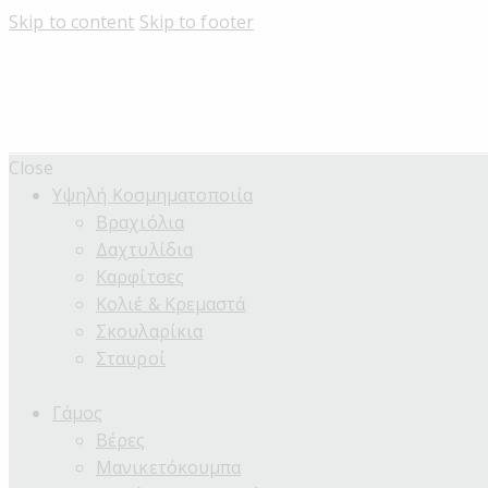
Skip to content
Skip to footer
Close
Υψηλή Κοσμηματοποιία
Βραχιόλια
Δαχτυλίδια
Καρφίτσες
Κολιέ & Κρεμαστά
Σκουλαρίκια
Σταυροί
Γάμος
Βέρες
Μανικετόκουμπα