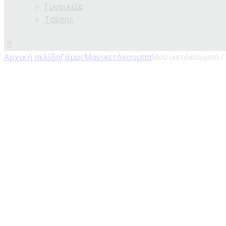
Γυναικεία
Τσέπης
Αρχική σελίδα
Γάμος
Μανικετόκουμπα
Μανικετόκουμπα /