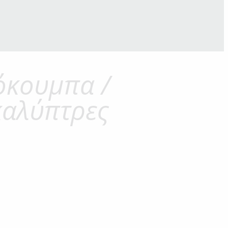
όκουμπα /
αλύπτρες