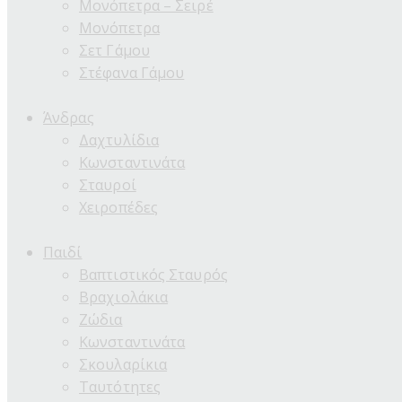
Μονόπετρα – Σειρέ
Μονόπετρα
Σετ Γάμου
Στέφανα Γάμου
Άνδρας
Δαχτυλίδια
Κωνσταντινάτα
Σταυροί
Χειροπέδες
Παιδί
Βαπτιστικός Σταυρός
Βραχιολάκια
Ζώδια
Κωνσταντινάτα
Σκουλαρίκια
Ταυτότητες