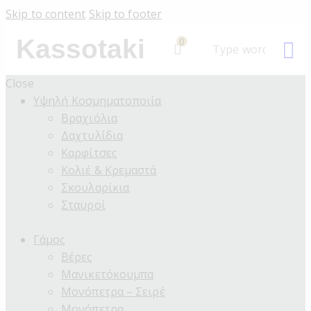
Skip to content
Skip to footer
Kassotaki
0
Close
Υψηλή Κοσμηματοποιία
Βραχιόλια
Δαχτυλίδια
Καρφίτσες
Κολιέ & Κρεμαστά
Σκουλαρίκια
Σταυροί
Γάμος
Βέρες
Μανικετόκουμπα
Μονόπετρα – Σειρέ
Μονόπετρα