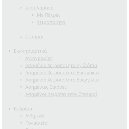
Σκουλαρίκια
Με Πέτρες
Χειροποίητα
Σταυροί
Εκκλησιαστικά
Αγιογραφίες
Ασημένια Χειροποίητα Εγκλόπια
Ασημένια Χειροποίητα Εικονάκια
Ασημένια Χειροποίητα Ευαγγέλια
Ασημένιες Εικόνες
Ασημένοι Χειροποίητοι Σταυροί
Ρολόγια
Ανδρικά
Γυναικεία