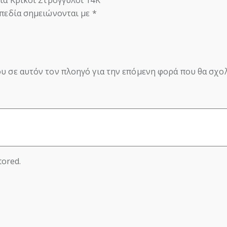
ια Κρίκοι Στρογγυλοί 14Κ”
πεδία σημειώνονται με
*
ου σε αυτόν τον πλοηγό για την επόμενη φορά που θα σχο
tored.