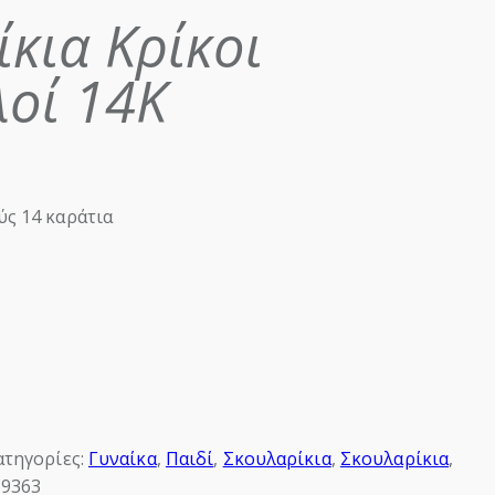
κια Κρίκοι
λοί 14Κ
ς 14 καράτια
ατηγορίες:
Γυναίκα
,
Παιδί
,
Σκουλαρίκια
,
Σκουλαρίκια
,
19363