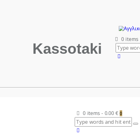
0 items
Kassotaki
0 items
-
0.00 €
0