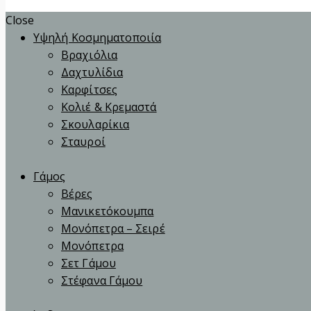
Close
Υψηλή Κοσμηματοποιία
Βραχιόλια
Δαχτυλίδια
Καρφίτσες
Κολιέ & Κρεμαστά
Σκουλαρίκια
Σταυροί
Γάμος
Βέρες
Μανικετόκουμπα
Μονόπετρα – Σειρέ
Μονόπετρα
Σετ Γάμου
Στέφανα Γάμου