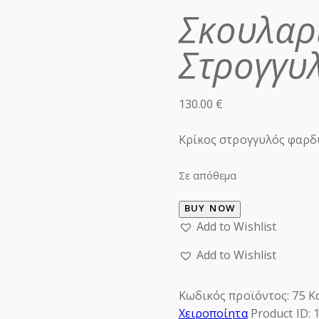
Σκουλαρί
Στρογγυ
130.00
€
Κρίκος στρογγυλός φαρδύ
Σε απόθεμα
BUY NOW
Add to Wishlist
Add to Wishlist
Κωδικός προϊόντος:
75
Κ
Χειροποίητα
Product ID: