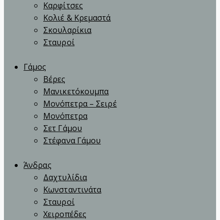
Καρφίτσες
Κολιέ & Κρεμαστά
Σκουλαρίκια
Σταυροί
Γάμος
Βέρες
Μανικετόκουμπα
Μονόπετρα – Σειρέ
Μονόπετρα
Σετ Γάμου
Στέφανα Γάμου
Άνδρας
Δαχτυλίδια
Κωνσταντινάτα
Σταυροί
Χειροπέδες