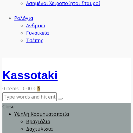
Ασημένοι Χειροποίητοι Σταυροί
Ρολόγια
Ανδρικά
Γυναικεία
Τσέπης
Kassotaki
0 items
-
0.00 €
0
Close
Υψηλή Κοσμηματοποιία
Βραχιόλια
Δαχτυλίδια