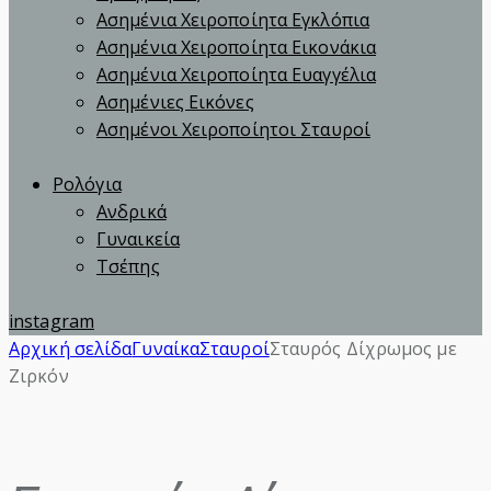
Ασημένια Χειροποίητα Εγκλόπια
Ασημένια Χειροποίητα Εικονάκια
Ασημένια Χειροποίητα Ευαγγέλια
Ασημένιες Εικόνες
Ασημένοι Χειροποίητοι Σταυροί
Ρολόγια
Ανδρικά
Γυναικεία
Τσέπης
instagram
Αρχική σελίδα
Γυναίκα
Σταυροί
Σταυρός Δίχρωμος με
Ζιρκόν