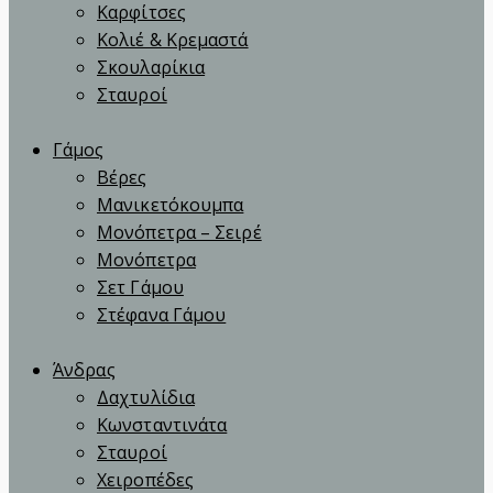
Καρφίτσες
Κολιέ & Κρεμαστά
Σκουλαρίκια
Σταυροί
Γάμος
Βέρες
Μανικετόκουμπα
Μονόπετρα – Σειρέ
Μονόπετρα
Σετ Γάμου
Στέφανα Γάμου
Άνδρας
Δαχτυλίδια
Κωνσταντινάτα
Σταυροί
Χειροπέδες