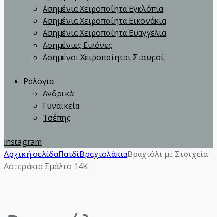
Ασημένια Χειροποίητα Εγκλόπια
Ασημένια Χειροποίητα Εικονάκια
Ασημένια Χειροποίητα Ευαγγέλια
Ασημένιες Εικόνες
Ασημένοι Χειροποίητοι Σταυροί
Ρολόγια
Ανδρικά
Γυναικεία
Τσέπης
instagram
Αρχική σελίδα
Παιδί
Βραχιολάκια
Βραχιόλι με Στοιχεία
Αστεράκια Σμάλτο 14Κ