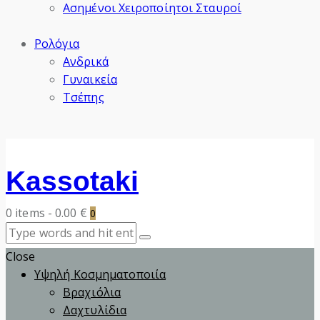
Ασημένοι Χειροποίητοι Σταυροί
Ρολόγια
Ανδρικά
Γυναικεία
Τσέπης
Kassotaki
0 items
-
0.00 €
0
Close
Υψηλή Κοσμηματοποιία
Βραχιόλια
Δαχτυλίδια