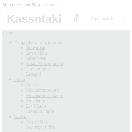
Skip to content
Skip to footer
Kassotaki
0
Close
Υψηλή Κοσμηματοποιία
Βραχιόλια
Δαχτυλίδια
Καρφίτσες
Κολιέ & Κρεμαστά
Σκουλαρίκια
Σταυροί
Γάμος
Βέρες
Μανικετόκουμπα
Μονόπετρα – Σειρέ
Μονόπετρα
Σετ Γάμου
Στέφανα Γάμου
Άνδρας
Δαχτυλίδια
Κωνσταντινάτα