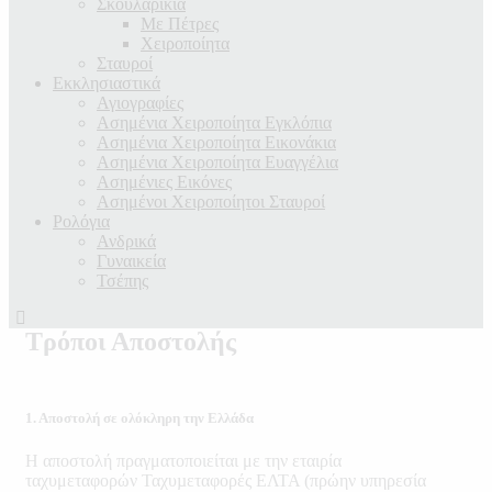
Σκουλαρίκια
Με Πέτρες
Χειροποίητα
Σταυροί
Εκκλησιαστικά
Αγιογραφίες
Ασημένια Χειροποίητα Εγκλόπια
Ασημένια Χειροποίητα Εικονάκια
Ασημένια Χειροποίητα Ευαγγέλια
Ασημένιες Εικόνες
Ασημένοι Χειροποίητοι Σταυροί
Ρολόγια
Ανδρικά
Γυναικεία
Τσέπης
Τρόποι Αποστολής
1. Αποστολή σε ολόκληρη την Ελλάδα
Η αποστολή πραγματοποιείται με την εταιρία
ταχυμεταφορών Ταχυµεταφορές ΕΛΤΑ (πρώην υπηρεσία