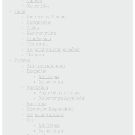
Σταυροί
Χειροπέδες
Παιδί
Βαπτιστικός Σταυρός
Βραχιολάκια
Ζώδια
Κωνσταντινάτα
Σκουλαρίκια
Ταυτότητες
Χειροποίητα Σταυρουδάκια
Ονόματα
Γυναίκα
Ασημένιο κόσμημα
Βραχιόλια
Με Πέτρες
Χειροποίητα
Δαχτυλίδια
Δαχτυλίδια με Πέτρες
Χειροποίητα Δαχτυλίδια
Καρφίτσες
Μενταγιόν Χειροποίητα
Χειροποίητα Κολιέ
Σετ
Με Πέτρες
Χειροποίητα