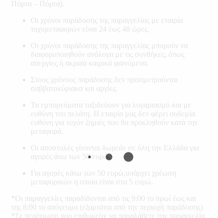
Πόρτα – Πόρτα).
Οι χρόνοι παράδοσης της παραγγελίας με εταιρία
ταχυμεταφορών είναι 24 έως 48 ώρες.
Οι χρόνοι παράδοσης της παραγγελίας μπορούν να
διαφοροποιηθούν ανάλογα με τις συνθήκες, όπως
απεργίες ή ακραία καιρικά φαινόμενα.
Στους χρόνους παράδοσης δεν προσμετρούνται
σαββατοκύριακα και αργίες.
Τα εμπορεύματα ταξιδεύουν για λογαριασμό και με
ευθύνη του πελάτη. Η εταιρία μας δεν φέρει ουδεμία
ευθύνη για τυχόν ζημιές που θα προκληθούν κατά την
μεταφορά.
Οι αποστολές γίνονται δωρεάν σε όλη την Ελλάδα για
αγορές άνω των 50 ευρώ.
Για αγορές κάτω των 50 ευρώ,υπάρχει χρέωση
μεταφορικών η οποία είναι στα 5 ευρώ.
*Οι παραγγελίες παραδίδονται από τις 9:00 το πρωί έως και
της 8:00 το απόγευμα (εξαρτάται από την περιοχή παράδοσης)
*Σε περίπτωση που επιθυμείτε να παραλάβετε την παραγγελία