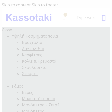
Skip to content
Skip to footer
Kassotaki
0
Close
Υψηλή Κοσμηματοποιία
Βραχιόλια
Δαχτυλίδια
Καρφίτσες
Κολιέ & Κρεμαστά
Σκουλαρίκια
Σταυροί
Γάμος
Βέρες
Μανικετόκουμπα
Μονόπετρα – Σειρέ
Μονόπετρα