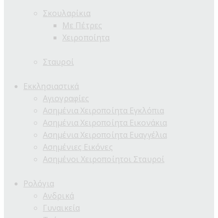
Σκουλαρίκια
Με Πέτρες
Χειροποίητα
Σταυροί
Εκκλησιαστικά
Αγιογραφίες
Ασημένια Χειροποίητα Εγκλόπια
Ασημένια Χειροποίητα Εικονάκια
Ασημένια Χειροποίητα Ευαγγέλια
Ασημένιες Εικόνες
Ασημένοι Χειροποίητοι Σταυροί
Ρολόγια
Ανδρικά
Γυναικεία