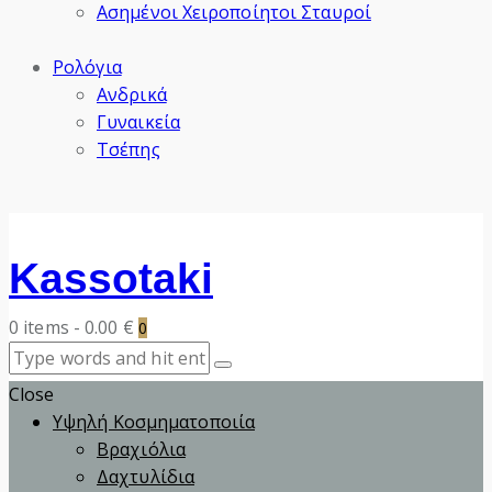
Ασημένοι Χειροποίητοι Σταυροί
Ρολόγια
Ανδρικά
Γυναικεία
Τσέπης
Kassotaki
0 items
-
0.00 €
0
Close
Υψηλή Κοσμηματοποιία
Βραχιόλια
Δαχτυλίδια