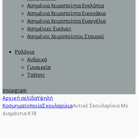
Ασημένια Χειροποίητα Εγκλόπια
Ασημένια Χειροποίητα Εικονάκια
Ασημένια Χειροποίητα Ευαγγέλια
Ασημένιες Εικόνες
Ασημένοι Χειροποίητοι Σταυροί
Ρολόγια
Ανδρικά
Γυναικεία
Τσέπης
instagram
Αρχική σελίδα
Υψηλή
Κοσμηματοποιία
Σκουλαρίκια
Αντικέ Σκουλαρίκια Με
Διαμάντια Κ18