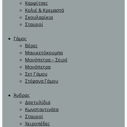
Καρφίτσες
Κολιέ & Κρεμαστά
Σκουλαρίκια
Σταυροί
Γάμος
Βέρες
Μανικετόκουμπα
Μονόπετρα – Σειρέ
Μονόπετρα
Σετ Γάμου
Στέφανα Γάμου
Άνδρας
Δαχτυλίδια
Κωνσταντινάτα
Σταυροί
Χειροπέδες