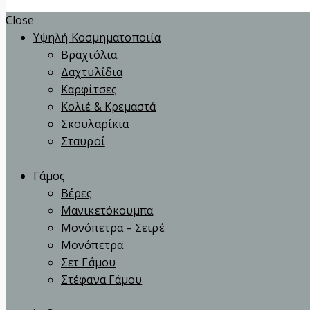
Close
Υψηλή Κοσμηματοποιία
Βραχιόλια
Δαχτυλίδια
Καρφίτσες
Κολιέ & Κρεμαστά
Σκουλαρίκια
Σταυροί
Γάμος
Βέρες
Μανικετόκουμπα
Μονόπετρα – Σειρέ
Μονόπετρα
Σετ Γάμου
Στέφανα Γάμου