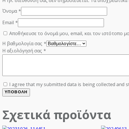
Η ηλ. διεύθυνση σας δεν δημοσιεύεται.
Τα υποχρεωτικά 
Όνομα
*
Email
*
Αποθήκευσε το όνομά μου, email, και τον ιστότοπο μ
Η βαθμολογία σας
*
Η αξιολόγησή σας
*
I agree that my submitted data is being collected and s
Σχετικά προϊόντα