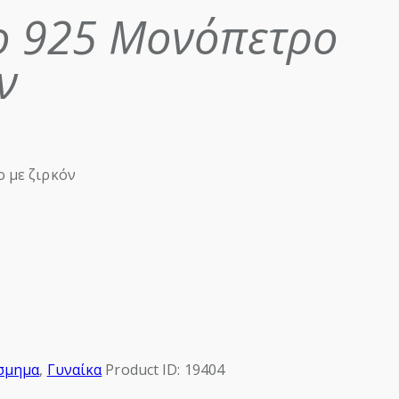
ο 925 Μονόπετρο
ν
 με ζιρκόν
σμημα
,
Γυναίκα
Product ID:
19404