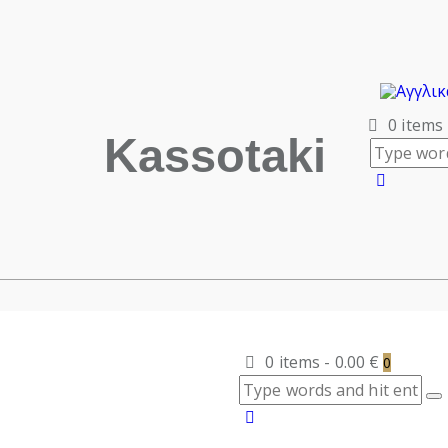
0 items
Kassotaki
0 items
-
0.00 €
0