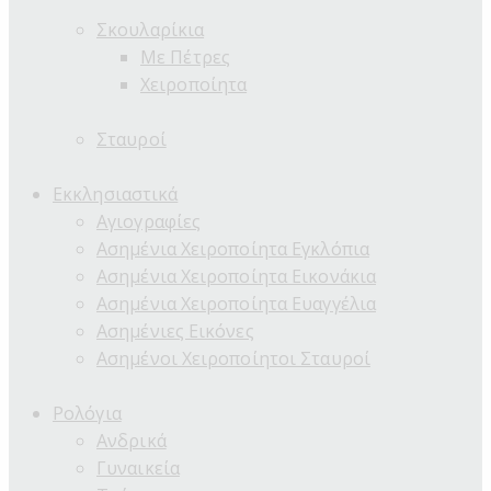
Σκουλαρίκια
Με Πέτρες
Χειροποίητα
Σταυροί
Εκκλησιαστικά
Αγιογραφίες
Ασημένια Χειροποίητα Εγκλόπια
Ασημένια Χειροποίητα Εικονάκια
Ασημένια Χειροποίητα Ευαγγέλια
Ασημένιες Εικόνες
Ασημένοι Χειροποίητοι Σταυροί
Ρολόγια
Ανδρικά
Γυναικεία