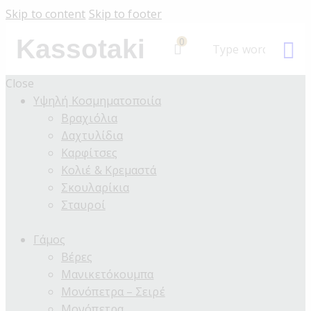
Skip to content
Skip to footer
Kassotaki
0
Close
Υψηλή Κοσμηματοποιία
Βραχιόλια
Δαχτυλίδια
Καρφίτσες
Κολιέ & Κρεμαστά
Σκουλαρίκια
Σταυροί
Γάμος
Βέρες
Μανικετόκουμπα
Μονόπετρα – Σειρέ
Μονόπετρα