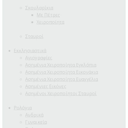
Σκουλαρίκια
Με Πέτρες
Χειροποίητα
Σταυροί
Εκκλησιαστικά
Αγιογραφίες
Ασημένια Χειροποίητα Εγκλόπια
Ασημένια Χειροποίητα Εικονάκια
Ασημένια Χειροποίητα Ευαγγέλια
Ασημένιες Εικόνες
Ασημένοι Χειροποίητοι Σταυροί
Ρολόγια
Ανδρικά
Γυναικεία