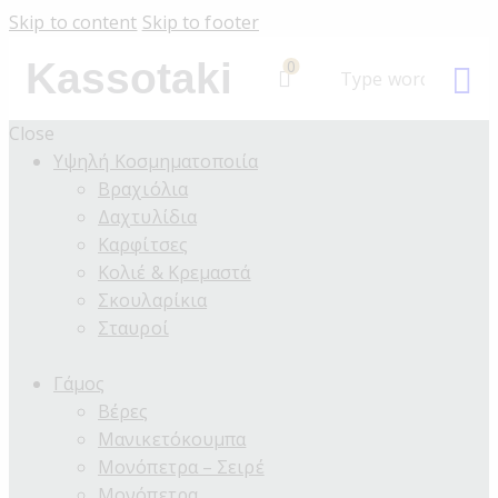
Skip to content
Skip to footer
Kassotaki
0
Close
Υψηλή Κοσμηματοποιία
Βραχιόλια
Δαχτυλίδια
Καρφίτσες
Κολιέ & Κρεμαστά
Σκουλαρίκια
Σταυροί
Γάμος
Βέρες
Μανικετόκουμπα
Μονόπετρα – Σειρέ
Μονόπετρα