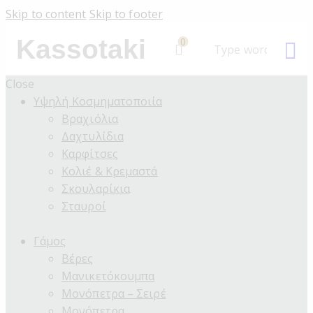
Skip to content
Skip to footer
Kassotaki
0
Close
Υψηλή Κοσμηματοποιία
Βραχιόλια
Δαχτυλίδια
Καρφίτσες
Κολιέ & Κρεμαστά
Σκουλαρίκια
Σταυροί
Γάμος
Βέρες
Μανικετόκουμπα
Μονόπετρα – Σειρέ
Μονόπετρα