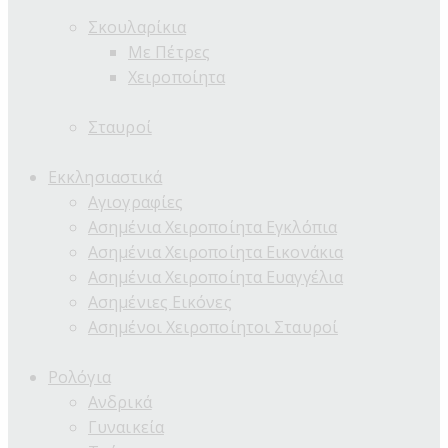
Σκουλαρίκια
Με Πέτρες
Χειροποίητα
Σταυροί
Εκκλησιαστικά
Αγιογραφίες
Ασημένια Χειροποίητα Εγκλόπια
Ασημένια Χειροποίητα Εικονάκια
Ασημένια Χειροποίητα Ευαγγέλια
Ασημένιες Εικόνες
Ασημένοι Χειροποίητοι Σταυροί
Ρολόγια
Ανδρικά
Γυναικεία