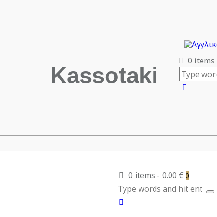
0 items
Kassotaki
0 items
-
0.00 €
0