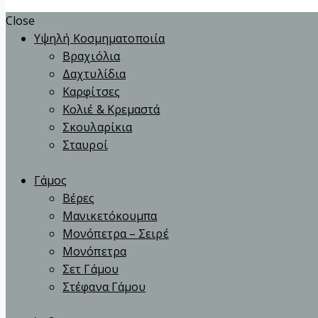
Close
Υψηλή Κοσμηματοποιία
Βραχιόλια
Δαχτυλίδια
Καρφίτσες
Κολιέ & Κρεμαστά
Σκουλαρίκια
Σταυροί
Γάμος
Βέρες
Μανικετόκουμπα
Μονόπετρα – Σειρέ
Μονόπετρα
Σετ Γάμου
Στέφανα Γάμου