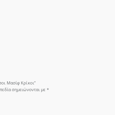
σοι Μασίφ Κρίκοι”
πεδία σημειώνονται με
*