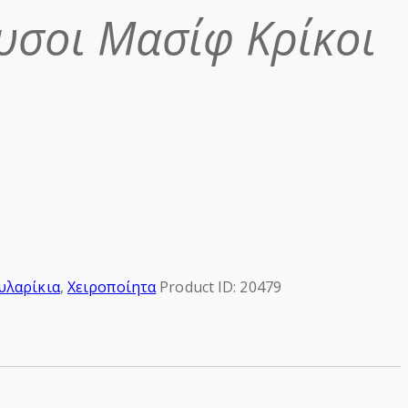
υσοι Μασίφ Κρίκοι
υλαρίκια
,
Χειροποίητα
Product ID:
20479