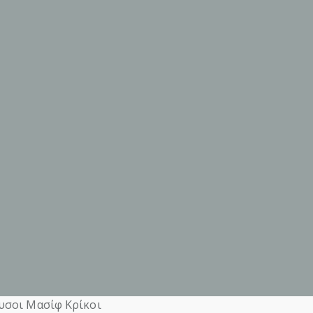
υσοι Μασίφ Κρίκοι