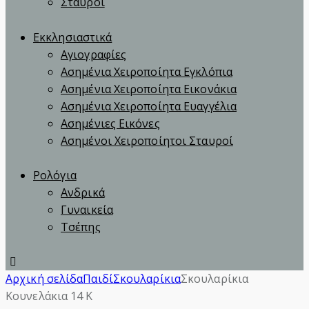
Σταυροί
Εκκλησιαστικά
Αγιογραφίες
Ασημένια Χειροποίητα Εγκλόπια
Ασημένια Χειροποίητα Εικονάκια
Ασημένια Χειροποίητα Ευαγγέλια
Ασημένιες Εικόνες
Ασημένοι Χειροποίητοι Σταυροί
Ρολόγια
Ανδρικά
Γυναικεία
Τσέπης
instagram
Αρχική σελίδα
Παιδί
Σκουλαρίκια
Σκουλαρίκια
Κουνελάκια 14 Κ