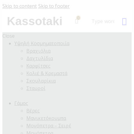
Skip to content
Skip to footer
Kassotaki
0
Close
Υψηλή Κοσμηματοποιία
Βραχιόλια
Δαχτυλίδια
Καρφίτσες
Κολιέ & Κρεμαστά
Σκουλαρίκια
Σταυροί
Γάμος
Βέρες
Μανικετόκουμπα
Μονόπετρα – Σειρέ
Μονόπετρα