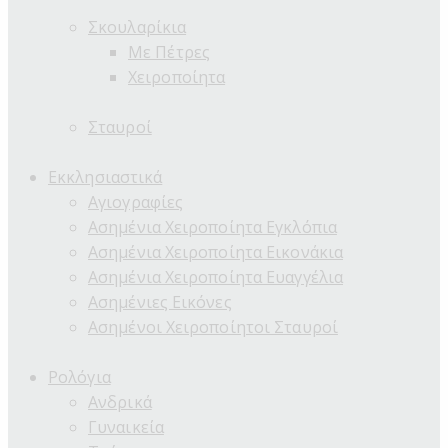
Σκουλαρίκια
Με Πέτρες
Χειροποίητα
Σταυροί
Εκκλησιαστικά
Αγιογραφίες
Ασημένια Χειροποίητα Εγκλόπια
Ασημένια Χειροποίητα Εικονάκια
Ασημένια Χειροποίητα Ευαγγέλια
Ασημένιες Εικόνες
Ασημένοι Χειροποίητοι Σταυροί
Ρολόγια
Ανδρικά
Γυναικεία